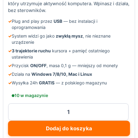
który utrzymuje aktywność komputera. Wpinasz i działa,
bez sterowników.
✓
Plug and play przez
USB
— bez instalacji i
oprogramowania
✓
System widzi go jako
zwykłą mysz
, nie nieznane
urządzenie
✓
3 trajektorie ruchu
kursora + pamięć ostatniego
ustawienia
✓
Przycisk
ON/OFF
, masa 0,1 g — mniejszy od monety
✓
Działa na
Windows 7/8/10, Mac i Linux
✓
Wysyłka 24h
GRATIS
— z polskiego magazynu
10 w magazynie
ilość
Vaydeer
mini
Dodaj do koszyka
mouse