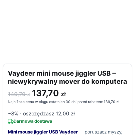
Vaydeer mini mouse jiggler USB –
niewykrywalny mover do komputera
Pierwotna
Aktualna
137,70
zł
149,70
zł
cena
cena
Najniższa cena w ciągu ostatnich 30 dni przed rabatem:
139,70
zł
wynosiła:
wynosi:
−8% · oszczędzasz
12,00
zł
149,70 zł.
137,70 zł.
Darmowa dostawa
Mini mouse jiggler USB Vaydeer
— poruszacz myszy,