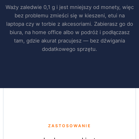
Waży zaledwie 0,1 g i jest mniejszy od monety, więc
bez problemu zmieści się w kieszeni, etui na
laptopa czy w torbie z akcesoriami. Zabierasz go do
biura, na home office albo w podróż i podłączasz
tam, gdzie akurat pracujesz — bez dźwigania
dodatkowego sprzętu.
ZASTOSOWANIE