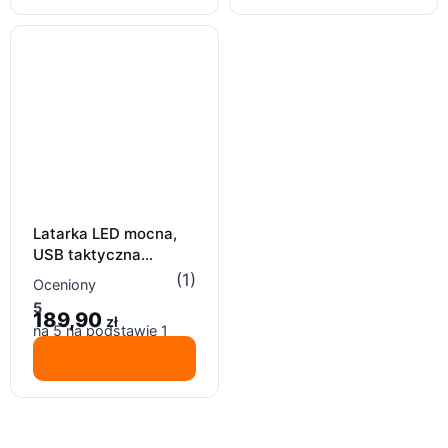
Latarka LED mocna,
USB taktyczna
akmulatorowa zoom,
(1)
Oceniony
trizand pro 4500 lm
5
189,90
zł
na 5 na podstawie
1
oceny klienta