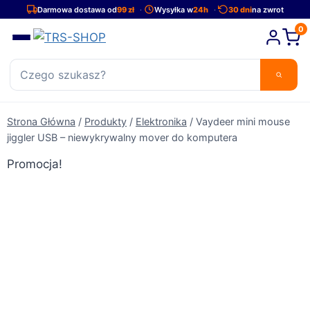
Przejdź
Darmowa dostawa od
99 zł
Wysyłka w
24h
30 dni
na zwrot
do
0
treści
Strona Główna
/
Produkty
/
Elektronika
/
Vaydeer mini mouse
jiggler USB – niewykrywalny mover do komputera
Promocja!