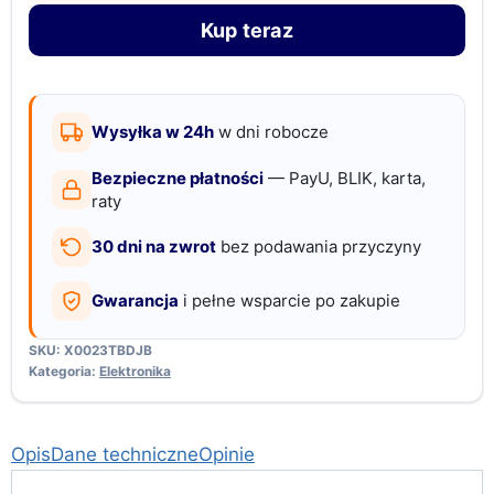
jiggler
Kup teraz
USB
-
niewykrywalny
mover
Wysyłka w 24h
w dni robocze
do
Bezpieczne płatności
— PayU, BLIK, karta,
komputera
raty
30 dni na zwrot
bez podawania przyczyny
Gwarancja
i pełne wsparcie po zakupie
SKU:
X0023TBDJB
Kategoria:
Elektronika
Opis
Dane techniczne
Opinie