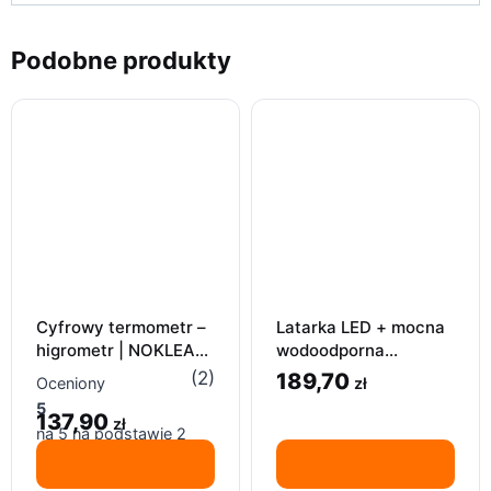
Podobne produkty
Cyfrowy termometr –
Latarka LED + mocna
higrometr | NOKLEAD
wodoodporna
NK5253
szperacz, USB
(2)
189,70
zł
Oceniony
akmulator lampa pro
5
137,90
1200 lm
zł
na 5 na podstawie
2
ocen klientów