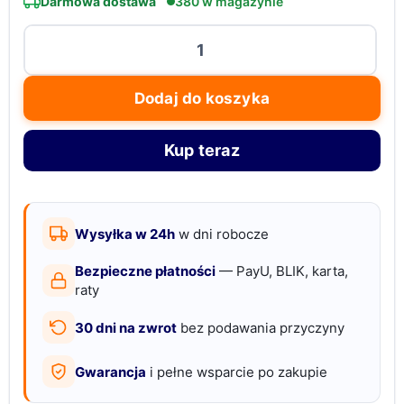
Darmowa dostawa
380 w magazynie
ilość
Latarka
LED
Dodaj do koszyka
czołowa
mocna
Kup teraz
czołówka
USB
akmulatorowa
pro
Wysyłka w 24h
w dni robocze
superfire
Bezpieczne płatności
— PayU, BLIK, karta,
500
raty
lm
30 dni na zwrot
bez podawania przyczyny
Gwarancja
i pełne wsparcie po zakupie