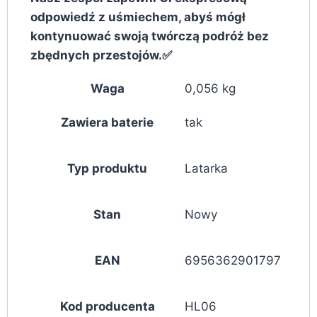
odpowiedź z uśmiechem, abyś mógł
kontynuować swoją twórczą podróż bez
zbędnych przestojów.✅
Waga
0,056 kg
Zawiera baterie
tak
Typ produktu
Latarka
Stan
Nowy
EAN
6956362901797
Kod producenta
HL06