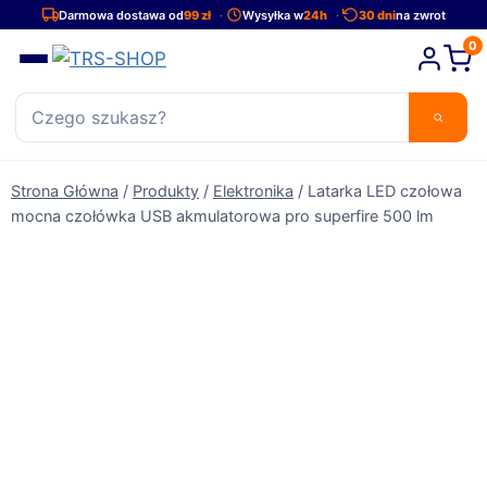
Przejdź
Darmowa dostawa od
99 zł
Wysyłka w
24h
30 dni
na zwrot
do
0
treści
Strona Główna
/
Produkty
/
Elektronika
/
Latarka LED czołowa
mocna czołówka USB akmulatorowa pro superfire 500 lm