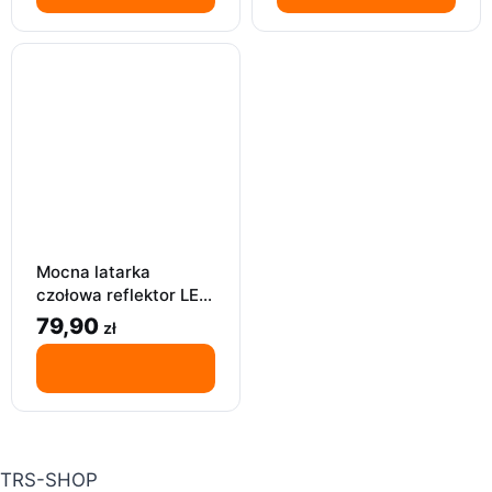
Mocna latarka
czołowa reflektor LED
4W1 cob czołówka
79,90
zł
USB regulowana
magnes
TRS-SHOP