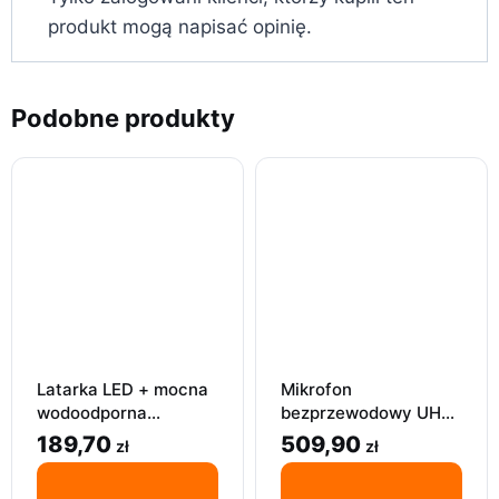
produkt mogą napisać opinię.
Podobne produkty
Latarka LED + mocna
Mikrofon
wodoodporna
bezprzewodowy UHF
szperacz, USB
Tonor TW-620 do
189,70
509,90
zł
zł
akmulator lampa pro
karaoke i sceny
1200 lm