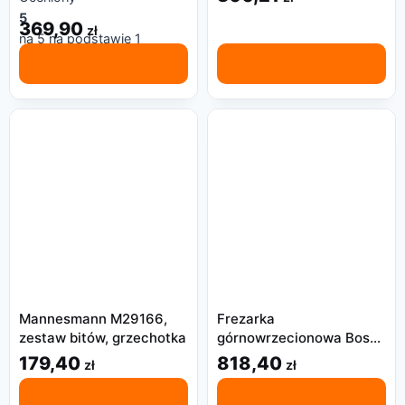
5
369,90
zł
na 5 na podstawie
1
oceny klienta
Mannesmann M29166,
Frezarka
zestaw bitów, grzechotka
górnowrzecionowa Bosch
060326C801 1400 W
179,40
818,40
zł
zł