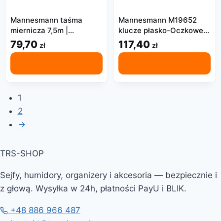
Mannesmann taśma
Mannesmann M19652
miernicza 7,5m |
klucze płasko-Oczkowe,
Dokładna
12 sztuk
79,70
117,40
zł
zł
1
2
→
TRS-SHOP
Sejfy, humidory, organizery i akcesoria — bezpiecznie i
z głową. Wysyłka w 24h, płatności PayU i BLIK.
+48 886 966 487