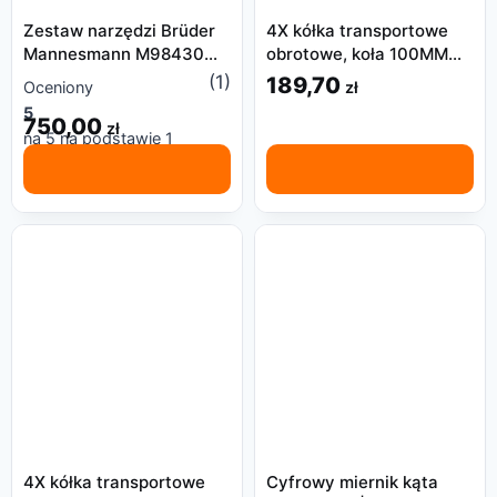
Zestaw narzędzi Brüder
4X kółka transportowe
Mannesmann M98430
obrotowe, koła 100MM
215 el.
460KG z hamulcem
(1)
189,70
zł
Oceniony
5
750,00
zł
na 5 na podstawie
1
oceny klienta
4X kółka transportowe
Cyfrowy miernik kąta