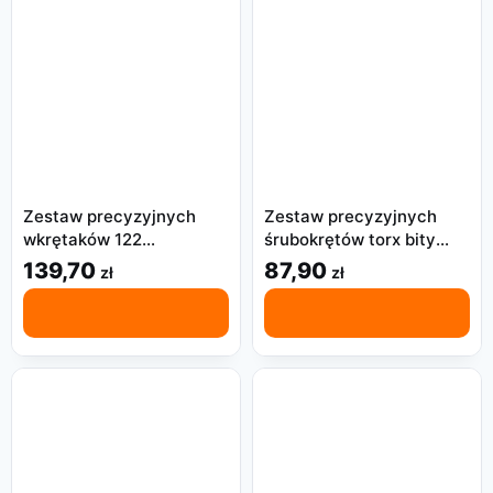
Zestaw precyzyjnych
Zestaw precyzyjnych
wkrętaków 122
śrubokrętów torx bity
magnetyczne bity torx
wkrętaki narzędzi 25
139,70
87,90
zł
zł
krzyżak do naprawy
elementów