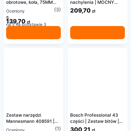
obrotowe, koła, 75MM
nachylenia | MOCNY
400KG z hamulcem
MAGNES
(3)
209,70
zł
Oceniony
5
139,70
zł
na 5 na podstawie
3
ocen klientów
Zestaw narzędzi
Bosch Professional 43
Mannesmann 408591 |
części | Zestaw bitów |
89 części
HARD
(1)
300,21
zł
Oceniony