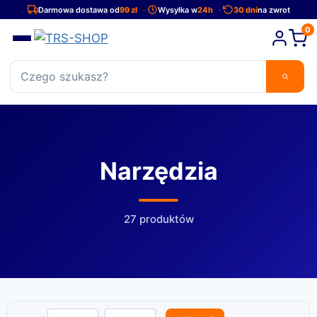
Przejdź
Darmowa dostawa od
99 zł
Wysyłka w
24h
30 dni
na zwrot
do
0
treści
Narzędzia
27 produktów