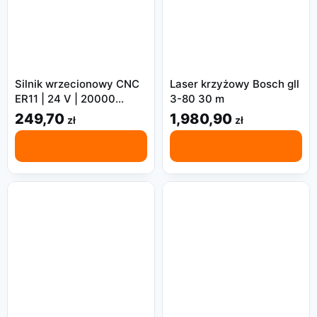
Silnik wrzecionowy CNC
Laser krzyżowy Bosch gll
ER11 | 24 V | 20000
3-80 30 m
obr/min
249,70
1,980,90
zł
zł