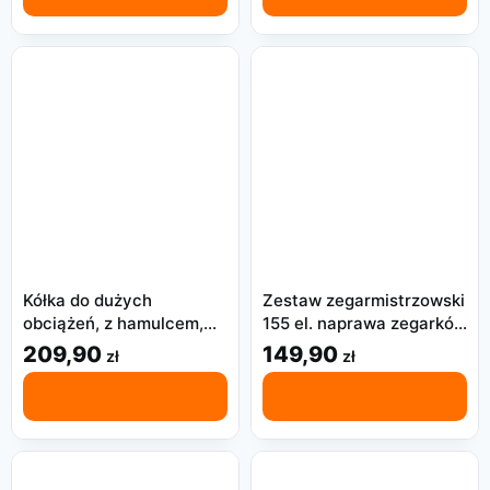
Kółka do dużych
Zestaw zegarmistrzowski
obciążeń, z hamulcem,
155 el. naprawa zegarków
poliuretan,
baterie paski etui
209,90
149,90
zł
zł
pomarańczowe, 4 szt.