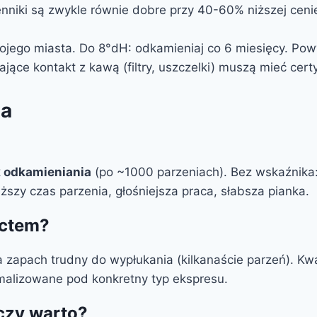
mienniki są zwykle równie dobre przy 40-60% niższej cen
go miasta. Do 8°dH: odkamieniaj co 6 miesięcy. Powy
ące kontakt z kawą (filtry, uszczelki) muszą mieć cert
ia
 odkamieniania
(po ~1000 parzeniach). Bez wskaźnika: 
ższy czas parzenia, głośniejsza praca, słabsza pianka.
octem?
 zapach trudny do wypłukania (kilkanaście parzeń). Kwa
ymalizowane pod konkretny typ ekspresu.
czy warto?