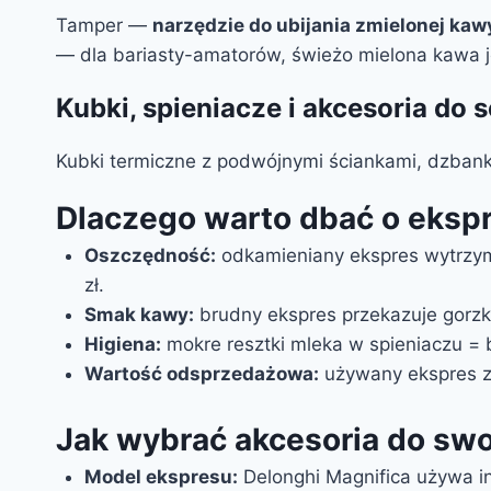
Tamper —
narzędzie do ubijania zmielonej kaw
— dla bariasty-amatorów, świeżo mielona kawa 
Kubki, spieniacze i akcesoria do
Kubki termiczne z podwójnymi ściankami, dzbanki 
Dlaczego warto dbać o eksp
Oszczędność:
odkamieniany ekspres wytrzymu
zł.
Smak kawy:
brudny ekspres przekazuje gorzkie
Higiena:
mokre resztki mleka w spieniaczu = 
Wartość odsprzedażowa:
używany ekspres z
Jak wybrać akcesoria do sw
Model ekspresu:
Delonghi Magnifica używa in