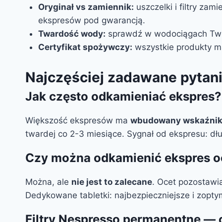
Oryginał vs zamiennik:
uszczelki i filtry za
ekspresów pod gwarancją.
Twardość wody:
sprawdź w wodociągach Twoje
Certyfikat spożywczy:
wszystkie produkty maj
Najczęściej zadawane pytan
Jak często odkamieniać ekspres?
Większość ekspresów ma
wbudowany wskaźnik
twardej co 2-3 miesiące. Sygnał od ekspresu: dłu
Czy można odkamienić ekspres 
Można, ale
nie jest to zalecane
. Ocet pozostawia
Dedykowane tabletki: najbezpieczniejsze i zopt
Filtry Nespresso permanentne — 