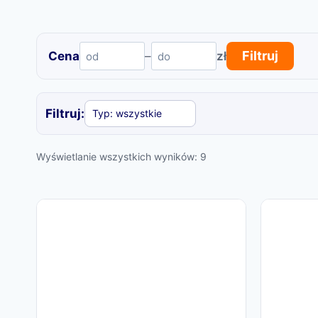
Filtruj
Cena
–
zł
Filtruj:
Posortowane
Wyświetlanie wszystkich wyników: 9
według
popularności