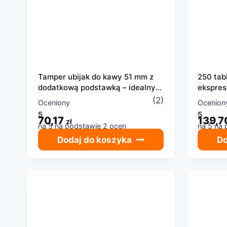
Tamper ubijak do kawy 51 mm z
250 tab
dodatkową podstawką – idealny
ekspres
do espresso
DeLong
(2)
Oceniony
Ocenion
5
5
70,17
139,
zł
na 5 na podstawie
2
ocen
na 5 na
klientów
Dodaj do koszyka
Do