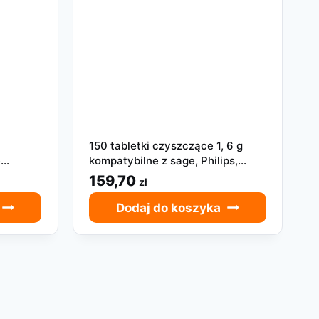
150 tabletki czyszczące 1, 6 g
e
kompatybilne z sage, Philips,
o kawy
seaco, wmf
159,70
zł
Dodaj do koszyka