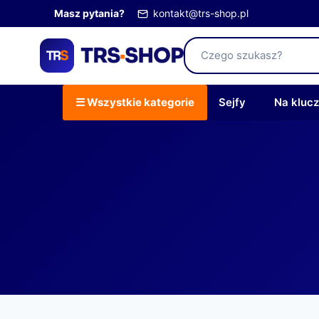
Przejdź
Masz pytania?
kontakt@trs-shop.pl
do
treści
☰ Wszystkie kategorie
Sejfy
Na kluc