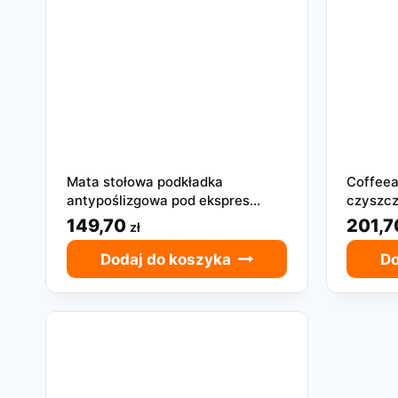
Mata stołowa podkładka
Coffeea
antypoślizgowa pod ekspres
czyszcz
czarny 30 cm X 48 cm
Jura 2-
149,70
201,
zł
Dodaj do koszyka
Do