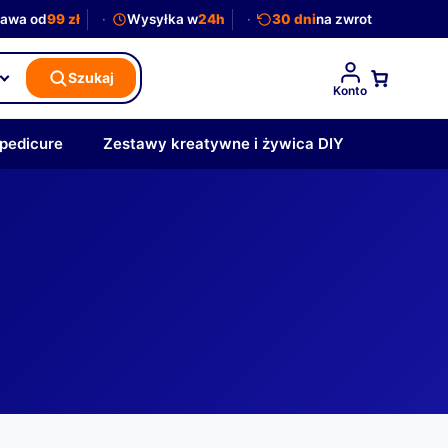
awa od
99 zł
Wysyłka w
24h
30 dni
na zwrot
Szukaj
Konto
 pedicure
Zestawy kreatywne i żywica DIY