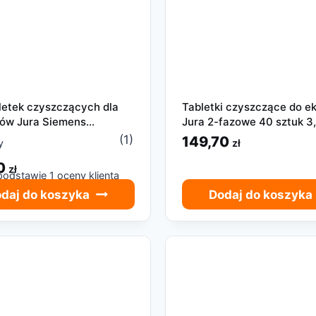
letek czyszczących dla
Tabletki czyszczące do e
ów Jura Siemens
Jura 2-fazowe 40 sztuk 3,
hi Bosch
(1)
149,70
zł
y
70
zł
 podstawie
1
oceny klienta
daj do koszyka
Dodaj do koszyka