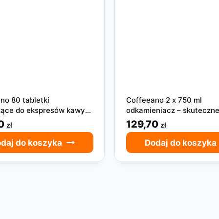
no 80 tabletki
Coffeeano 2 x 750 ml
ące do ekspresów kawy
odkamieniacz – skuteczn
fazowe tabletki
czyszczenie ekspresów d
70
129,70
zł
zł
daj do koszyka
Dodaj do koszyka