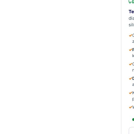
Te
di
si
✓
✓
✓
✓
✓
✓
il