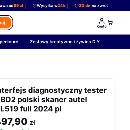
awa od
99 zł
Wysyłka w
24h
30 dni
na zwrot
kaj
Konto
 pedicure
Zestawy kreatywne i żywica DIY
nterfejs diagnostyczny tester
BD2 polski skaner autel
L519 full 2024 pl
497,90
zł