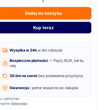
terfejs
iagnostyczny
Dodaj do koszyka
ster
BD2
Kup teraz
lski
kaner
tel
Wysyłka w 24h
w dni robocze
L519
ll
Bezpieczne płatności
— PayU, BLIK, karta,
024
raty
30 dni na zwrot
bez podawania przyczyny
Gwarancja
i pełne wsparcie po zakupie
U:
U2FDO786
tegoria:
Elektronika