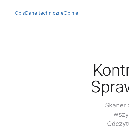
Opis
Dane techniczne
Opinie
Kontr
Spra
Skaner 
wszy
Odczytu