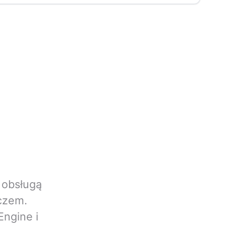
 obsługą
czem.
Engine i