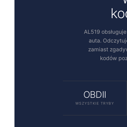
ko
AL519 obsługuje
auta. Odczytuj
zamiast zgadyw
kodów poz
OBDII
WSZYSTKIE TRYBY