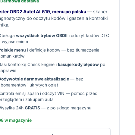
Darmowa dostawa
ster OBD2 Autel AL519, menu po polsku
— skaner
agnostyczny do odczytu kodów i gaszenia kontrolki
lnika.
Obsługa
wszystkich trybów OBDII
i odczyt kodów DTC
z wyjaśnieniem
Polskie menu
i definicje kodów — bez tłumaczenia
komunikatów
Gasi kontrolkę Check Engine i
kasuje kody błędów
po
naprawie
Dożywotnie darmowe aktualizacje
— bez
abonamentów i ukrytych opłat
Kontrola emisji spalin i odczyt VIN — pomoc przed
przeglądem i zakupem auta
Wysyłka 24h
GRATIS
— z polskiego magazynu
8 w magazynie
ość