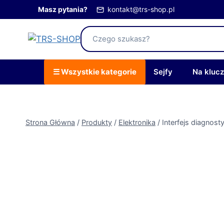
Przejdź
Masz pytania?
kontakt@trs-shop.pl
do
treści
☰ Wszystkie kategorie
Sejfy
Na kluc
Strona Główna
/
Produkty
/
Elektronika
/
Interfejs diagnost