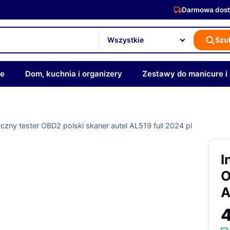
Darmowa dost
Szu
ze
Dom, kuchnia i organizery
Zestawy do manicure i
yczny tester OBD2 polski skaner autel AL519 full 2024 pl
I
O
A