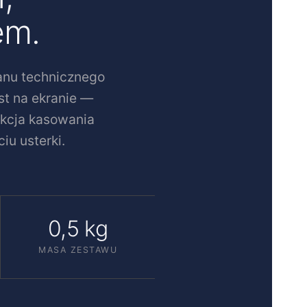
em.
anu technicznego
st na ekranie —
nkcja kasowania
u usterki.
0,5 kg
MASA ZESTAWU