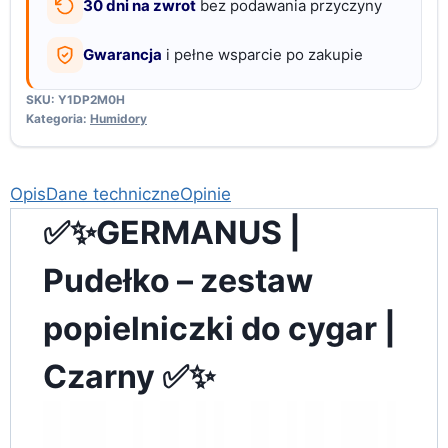
30 dni na zwrot
bez podawania przyczyny
Gwarancja
i pełne wsparcie po zakupie
SKU:
Y1DP2M0H
Kategoria:
Humidory
Opis
Dane techniczne
Opinie
✅✨GERMANUS |
Pudełko – zestaw
popielniczki do cygar |
Czarny ✅✨