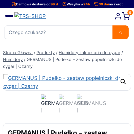
Przejdź
Darmowa dostawa od
99 zł
Wysyłka w
24h
30 dni
na zwrot
do
0
treści
Strona Główna
/
Produkty
/
Humidory i akcesoria do cygar
/
Humidory
/
GERMANUS | Pudełko – zestaw popielniczki do
cygar | Czarny
GERMANUS | Pudełko – zestaw