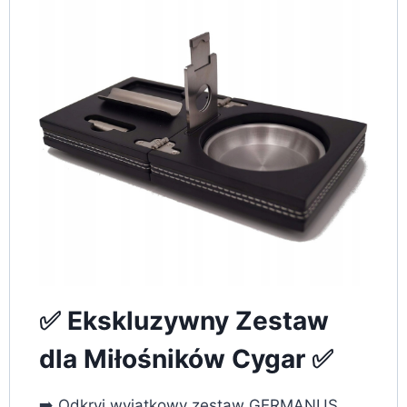
✅ Ekskluzywny Zestaw
dla Miłośników Cygar ✅
➡️ Odkryj wyjątkowy zestaw GERMANUS