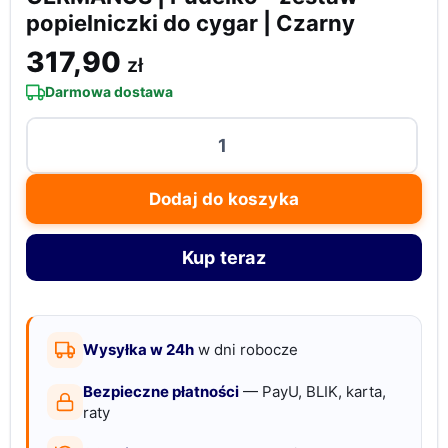
popielniczki do cygar | Czarny
317,90
zł
Darmowa dostawa
ilość
GERMANUS
|
Dodaj do koszyka
Pudełko
-
Kup teraz
zestaw
popielniczki
do
cygar
Wysyłka w 24h
w dni robocze
|
Bezpieczne płatności
— PayU, BLIK, karta,
Czarny
raty