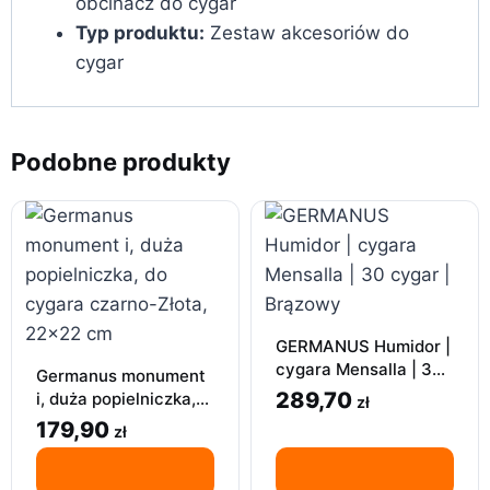
obcinacz do cygar
Typ produktu:
Zestaw akcesoriów do
cygar
Podobne produkty
GERMANUS Humidor |
cygara Mensalla | 30
Germanus monument
cygar | Brązowy
289,70
i, duża popielniczka,
zł
do cygara czarno-
179,90
zł
Złota, 22×22 cm