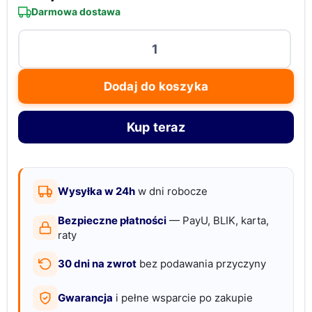
Darmowa dostawa
ilość
Germanus,
szklana
Dodaj do koszyka
popielniczka,
do
Kup teraz
cygar,
papierosów,
12
x
Wysyłka w 24h
w dni robocze
12
Bezpieczne płatności
— PayU, BLIK, karta,
x
raty
5
30 dni na zwrot
bez podawania przyczyny
cm
Gwarancja
i pełne wsparcie po zakupie