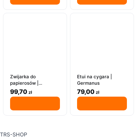
Zwijarka do
Etui na cygara |
papierosów |
Germanus
Germanus | Metalowa
99,70
79,00
zł
zł
6-8mm
TRS-SHOP