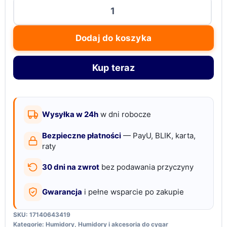
ilość
GERMANUS
Przenośny
Dodaj do koszyka
humidor
podróżny,
Kup teraz
czarny,
nawilżacz,
higrometr
Wysyłka w 24h
w dni robocze
Bezpieczne płatności
— PayU, BLIK, karta,
raty
30 dni na zwrot
bez podawania przyczyny
Gwarancja
i pełne wsparcie po zakupie
SKU:
17140643419
Kategorie:
Humidory
,
Humidory i akcesoria do cygar