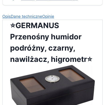
Opis
Dane techniczne
Opinie
⭐️GERMANUS
Przenośny humidor
podróżny, czarny,
nawilżacz, higrometr⭐️