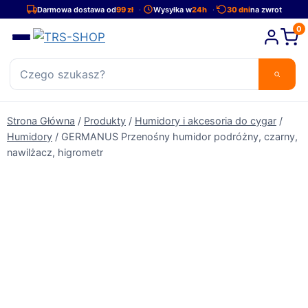
Przejdź
Darmowa dostawa od
99 zł
Wysyłka w
24h
30 dni
na zwrot
do
0
treści
Strona Główna
/
Produkty
/
Humidory i akcesoria do cygar
/
Humidory
/
GERMANUS Przenośny humidor podróżny, czarny,
nawilżacz, higrometr