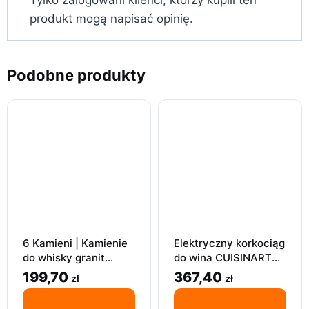
produkt mogą napisać opinię.
Podobne produkty
6 Kamieni | Kamienie
Elektryczny korkociąg
do whisky granit
do wina CUISINART
marmur
Na prezent
199,70
367,40
zł
zł