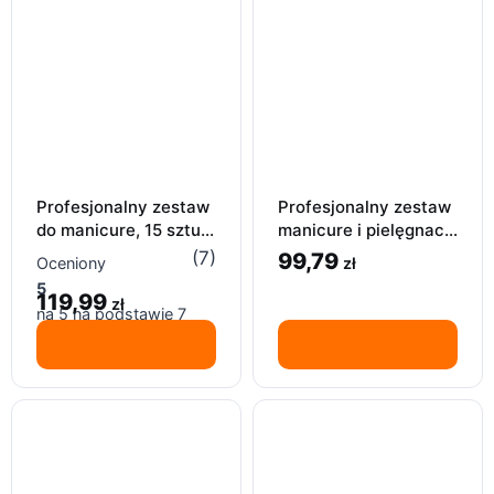
Profesjonalny zestaw
Profesjonalny zestaw
do manicure, 15 sztuk
manicure i pielęgnacji
narzędzi, pielęgnacji
brwi zestaw podróżny
(7)
99,79
zł
Oceniony
paznokci
skórzany
5
119,99
zł
na 5 na podstawie
7
ocen klientów