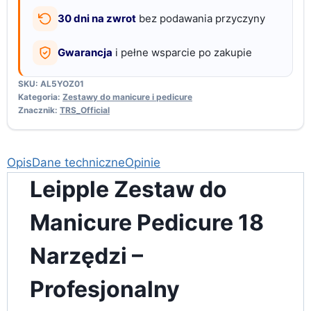
30 dni na zwrot
bez podawania przyczyny
Gwarancja
i pełne wsparcie po zakupie
SKU:
AL5YOZ01
Kategoria:
Zestawy do manicure i pedicure
Znacznik:
TRS_Official
Opis
Dane techniczne
Opinie
Leipple Zestaw do
Manicure Pedicure 18
Narzędzi –
Profesjonalny