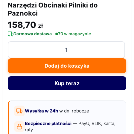
Narzędzi Obcinaki Pilniki do
Paznokci
158,70
zł
Darmowa dostawa
70 w magazynie
ilość
Zestaw
do
Dodaj do koszyka
Manicure
Pedicure
Kup teraz
18
Narzędzi
Obcinaki
Pilniki
Wysyłka w 24h
w dni robocze
do
Bezpieczne płatności
— PayU, BLIK, karta,
Paznokci
raty