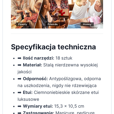
Specyfikacja techniczna
➡️
Ilość narzędzi:
18 sztuk
➡️
Materiał:
Stalą nierdzewna wysokiej
jakości
➡️
Odporność:
Antypoślizgowa, odporna
na uszkodzenia, nigdy nie rdzewiejąca
➡️
Etui:
Ciemnoniebieskie skórzane etui
luksusowe
➡️
Wymiary etui:
15,3 x 10,5 cm
➡️
Zastosowanie:
Manicure, pedicure,