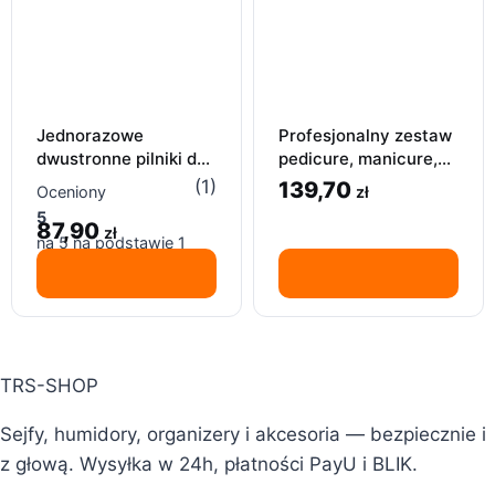
Jednorazowe
Profesjonalny zestaw
dwustronne pilniki do
pedicure, manicure,
paznokci, 180/240,
18 narzędzi,
(1)
139,70
zł
Oceniony
100 szt.
pielęgnacji paznokci
5
87,90
zł
na 5 na podstawie
1
oceny klienta
TRS-SHOP
Sejfy, humidory, organizery i akcesoria — bezpiecznie i
z głową. Wysyłka w 24h, płatności PayU i BLIK.