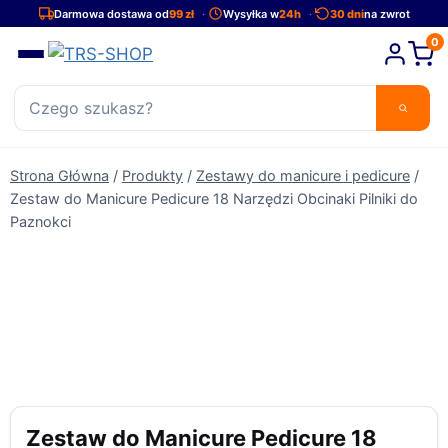
Przejdź
Darmowa dostawa od
99 zł
Wysyłka w
24h
30 dni
na zwrot
do
0
treści
Strona Główna
/
Produkty
/
Zestawy do manicure i pedicure
/
Zestaw do Manicure Pedicure 18 Narzędzi Obcinaki Pilniki do
Paznokci
Zestaw do Manicure Pedicure 18