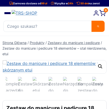
Przejdź
Darmowa dostawa od
99 zł
Wysyłka w
24h
30 dni
na zwrot
do
0
treści
Strona Główna
/
Produkty
/
Zestawy do manicure i pedicure
/
Zestaw do manicure i pedicure 18 elementów – stal nierdzewna,
etui
Zestaw do manicure i pedicure 18