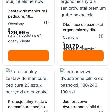
Zestaw do manicure i
pedicure, 18
elementów – różowe
(1)
Oceniony
Obcinacz do paznokci
etui
ergonomiczny dla
5
129,99
zł
seniorów stal
na 5 na podstawie
1
(1)
Oceniony
premium grube
oceny klienta
5
paznokcie
101,70
zł
na 5 na podstawie
1
oceny klienta
Profesjonalny zestaw
Jednorazowe
do manicure, pedicure
dwustronne pilniki do