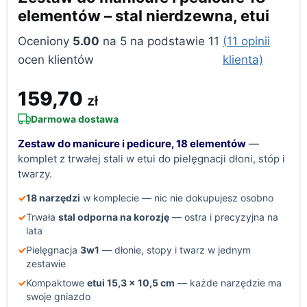
elementów – stal nierdzewna, etui
Oceniony
5.00
na 5 na podstawie
11
(
11
opinii
ocen klientów
klienta)
159,70
zł
Darmowa dostawa
Zestaw do manicure i pedicure, 18 elementów
—
komplet z trwałej stali w etui do pielęgnacji dłoni, stóp i
twarzy.
✓
18 narzędzi
w komplecie — nic nie dokupujesz osobno
✓
Trwała
stal odporna na korozję
— ostra i precyzyjna na
lata
✓
Pielęgnacja
3w1
— dłonie, stopy i twarz w jednym
zestawie
✓
Kompaktowe
etui 15,3 × 10,5 cm
— każde narzędzie ma
swoje gniazdo