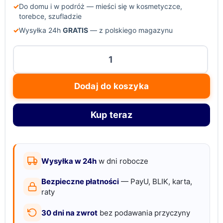
✓
Do domu i w podróż — mieści się w kosmetyczce,
torebce, szufladzie
✓
Wysyłka 24h
GRATIS
— z polskiego magazynu
ilość
Zestaw
do
Dodaj do koszyka
manicure
i
Kup teraz
pedicure
18
elementów
–
Wysyłka w 24h
w dni robocze
stal
Bezpieczne płatności
— PayU, BLIK, karta,
nierdzewna,
raty
etui
30 dni na zwrot
bez podawania przyczyny