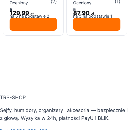
23 sztuk, narzędzi do
paznokci, 180/240,
(2)
(1)
Oceniony
Oceniony
paznokci
100 szt.
5
5
129,99
87,90
zł
zł
na 5 na podstawie
2
na 5 na podstawie
1
ocen klientów
oceny klienta
TRS-SHOP
Sejfy, humidory, organizery i akcesoria — bezpiecznie i
z głową. Wysyłka w 24h, płatności PayU i BLIK.