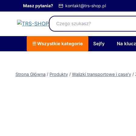
Przejdź
Masz pytania?
kontakt@trs-shop.pl
do
treści
☰ Wszystkie kategorie
Sejfy
Na kluc
Strona Główna
/
Produkty
/
Walizki transportowe i case'y
/