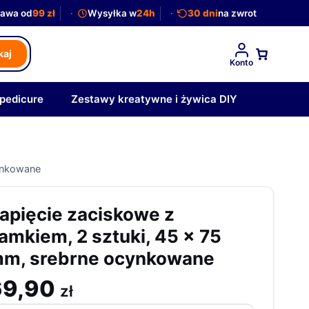
awa od
99 zł
Wysyłka w
24h
30 dni
na zwrot
kaj
Konto
 pedicure
Zestawy kreatywne i żywica DIY
cynkowane
apięcie zaciskowe z
amkiem, 2 sztuki, 45 x 75
m, srebrne ocynkowane
69,90
zł