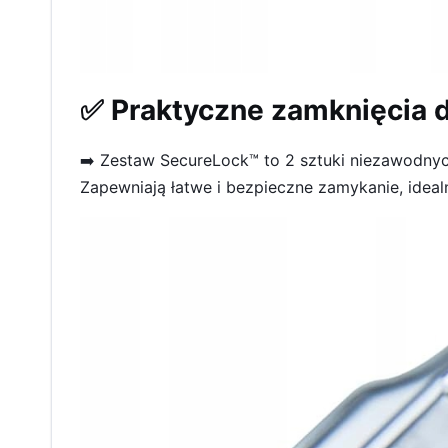
✅ Praktyczne zamknięcia d
➡️ Zestaw SecureLock™ to 2 sztuki niezawodnyc
Zapewniają łatwe i bezpieczne zamykanie, idea