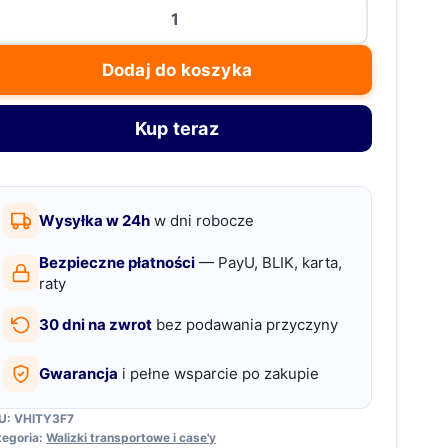
ość
pięcie
aciskowe
Dodaj do koszyka
amkiem,
Kup teraz
tuki,
5
Wysyłka w 24h
w dni robocze
5
Bezpieczne płatności
— PayU, BLIK, karta,
m,
raty
rebrne
30 dni na zwrot
bez podawania przyczyny
cynkowane
Gwarancja
i pełne wsparcie po zakupie
U:
VHITY3F7
tegoria:
Walizki transportowe i case'y