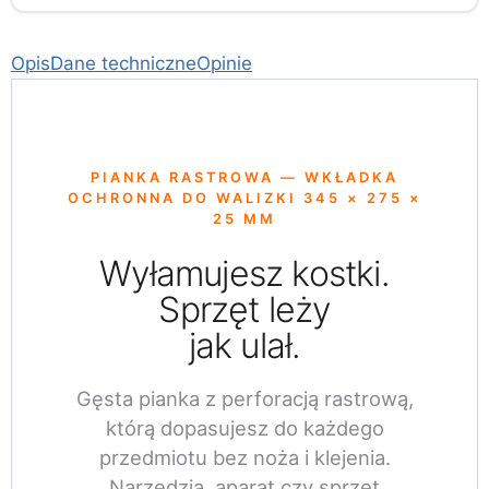
Opis
Dane techniczne
Opinie
PIANKA RASTROWA — WKŁADKA
OCHRONNA DO WALIZKI 345 × 275 ×
25 MM
Wyłamujesz kostki.
Sprzęt leży
jak ulał.
Gęsta pianka z perforacją rastrową,
którą dopasujesz do każdego
przedmiotu bez noża i klejenia.
Narzędzia, aparat czy sprzęt