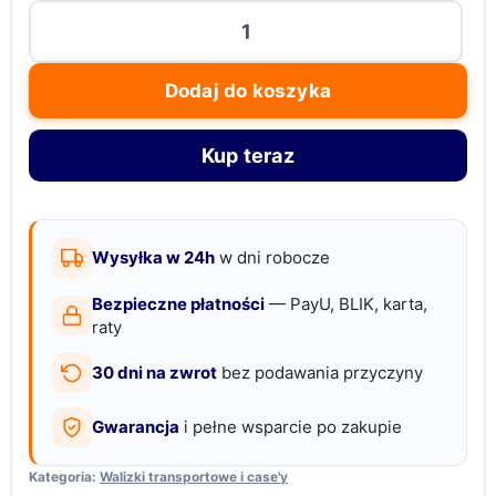
ilość
Pianka
rastrowa
Dodaj do koszyka
wkładka
ochronna
Kup teraz
do
walizki
345
x
Wysyłka w 24h
w dni robocze
275
Bezpieczne płatności
— PayU, BLIK, karta,
mm
raty
25
30 dni na zwrot
bez podawania przyczyny
mm
czarna
Gwarancja
i pełne wsparcie po zakupie
Kategoria:
Walizki transportowe i case'y