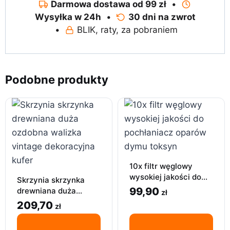
Darmowa dostawa od 99 zł
•
Wysyłka w 24h
•
30 dni na zwrot
•
BLIK, raty, za pobraniem
Podobne produkty
10x filtr węglowy
wysokiej jakości do
Skrzynia skrzynka
pochłaniacz oparów
99,90
drewniana duża
zł
dymu toksyn
ozdobna walizka
209,70
zł
vintage dekoracyjna
kufer