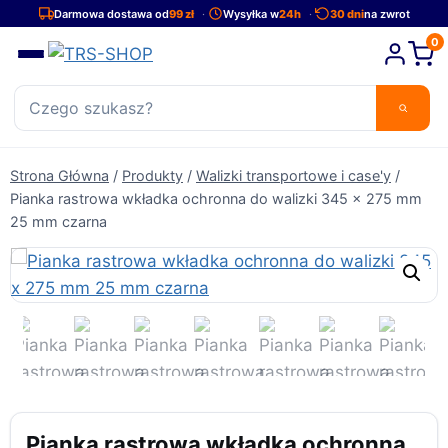
Przejdź
Darmowa dostawa od
99 zł
Wysyłka w
24h
30 dni
na zwrot
do
0
treści
Strona Główna
/
Produkty
/
Walizki transportowe i case'y
/
Pianka rastrowa wkładka ochronna do walizki 345 x 275 mm
25 mm czarna
Pianka rastrowa wkładka ochronna