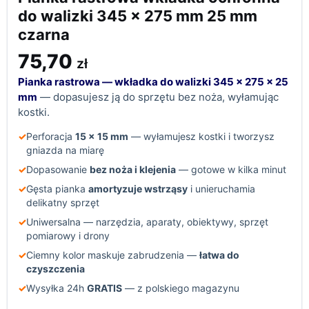
do walizki 345 x 275 mm 25 mm
czarna
75,70
zł
Pianka rastrowa — wkładka do walizki 345 × 275 × 25
mm
— dopasujesz ją do sprzętu bez noża, wyłamując
kostki.
✓
Perforacja
15 × 15 mm
— wyłamujesz kostki i tworzysz
gniazda na miarę
✓
Dopasowanie
bez noża i klejenia
— gotowe w kilka minut
✓
Gęsta pianka
amortyzuje wstrząsy
i unieruchamia
delikatny sprzęt
✓
Uniwersalna — narzędzia, aparaty, obiektywy, sprzęt
pomiarowy i drony
✓
Ciemny kolor maskuje zabrudzenia —
łatwa do
czyszczenia
✓
Wysyłka 24h
GRATIS
— z polskiego magazynu