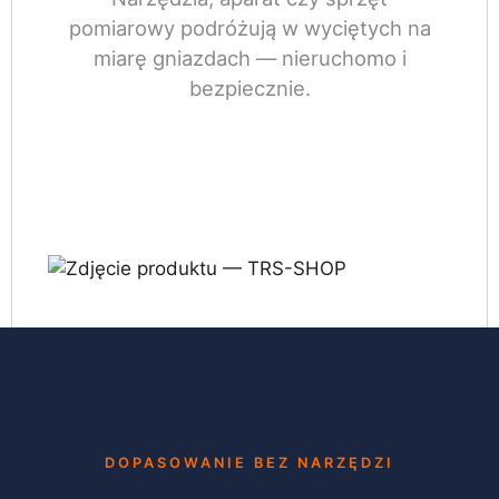
pomiarowy podróżują w wyciętych na
miarę gniazdach — nieruchomo i
bezpiecznie.
DOPASOWANIE BEZ NARZĘDZI