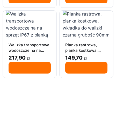
Walizka transportowa
Pianka rastrowa,
wodoszczelna na
pianka kostkowa,
sprzęt – IP67, z
wkładka do walizki
217,90
149,70
zł
zł
pianką, 23×19×11 cm
czarna grubość 90mm