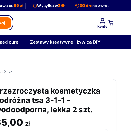
awa od
99 zł
Wysyłka w
24h
30 dni
na zwrot
kaj
Konto
 pedicure
Zestawy kreatywne i żywica DIY
a 2 szt.
rzezroczysta kosmetyczka
odróżna tsa 3-1-1 –
odoodporna, lekka 2 szt.
65,00
zł