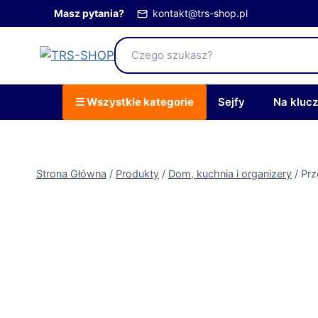
Przejdź
Masz pytania?
kontakt@trs-shop.pl
do
treści
☰ Wszystkie kategorie
Sejfy
Na kluc
Strona Główna
/
Produkty
/
Dom, kuchnia i organizery
/
Prz