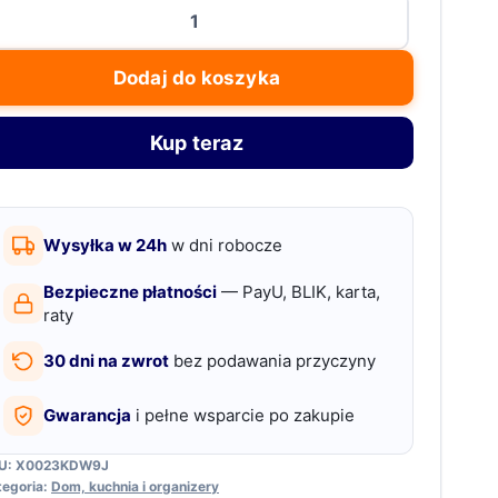
ość
zezroczysta
osmetyczka
Dodaj do koszyka
odróżna
a
Kup teraz
-
Wysyłka w 24h
w dni robocze
odoodporna,
Bezpieczne płatności
— PayU, BLIK, karta,
kka
raty
30 dni na zwrot
bez podawania przyczyny
t.
Gwarancja
i pełne wsparcie po zakupie
U:
X0023KDW9J
tegoria:
Dom, kuchnia i organizery