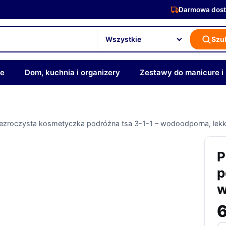
Darmowa dost
Szu
ze
Dom, kuchnia i organizery
Zestawy do manicure i
ezroczysta kosmetyczka podróżna tsa 3-1-1 – wodoodporna, lekk
P
p
w