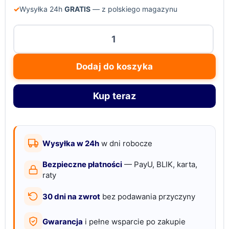
✓
Wysyłka 24h
GRATIS
— z polskiego magazynu
ilość
Wieszak
ścienny
Dodaj do koszyka
loft
z
Kup teraz
półką
na
ubrania
–
Wysyłka w 24h
w dni robocze
czarny
Bezpieczne płatności
— PayU, BLIK, karta,
dąb
raty
30 dni na zwrot
bez podawania przyczyny
Gwarancja
i pełne wsparcie po zakupie