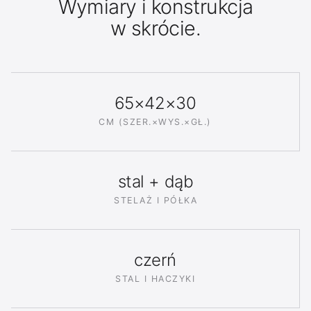
Wymiary i konstrukcja
w skrócie.
65×42×30
CM (SZER.×WYS.×GŁ.)
stal + dąb
STELAŻ I PÓŁKA
czerń
STAL I HACZYKI