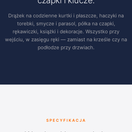
czapki i klucze.
Drążek na codzienne kurtki i płaszcze, haczyki na
torebki, smycze i parasol, półka na czapki,
rękawiczki, książki i dekoracje. Wszystko przy
wejściu, w zasięgu ręki — zamiast na krześle czy na
podłodze przy drzwiach.
SPECYFIKACJA