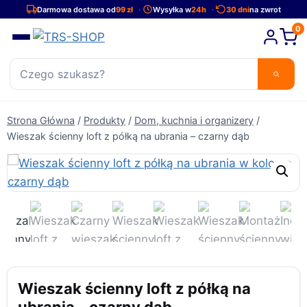
Przejdź
Darmowa dostawa od
99 zł
Wysyłka w
24h
30 dni
na zwrot
do
0
treści
Strona Główna
/
Produkty
/
Dom, kuchnia i organizery
/
Wieszak ścienny loft z półką na ubrania – czarny dąb
Wieszak ścienny loft z półką na