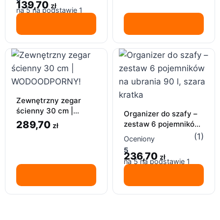
139,70
brązowe
zł
na 5 na podstawie
1
oceny klienta
Zewnętrzny zegar
ścienny 30 cm |
Organizer do szafy –
WODOODPORNY!
289,70
zestaw 6 pojemników
zł
na ubrania 90 l, szara
(1)
Oceniony
kratka
5
236,70
zł
na 5 na podstawie
1
oceny klienta