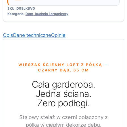
SKU:
D98LKBV0
Kategoria:
Dom, kuchnia i organizery
Opis
Dane techniczne
Opinie
WIESZAK ŚCIENNY LOFT Z PÓŁKĄ —
CZARNY DĄB, 65 CM
Cała garderoba.
Jedna ściana.
Zero podłogi.
Stalowy stelaż w czerni połączony z
półką w ciepłym dekorze dębu.