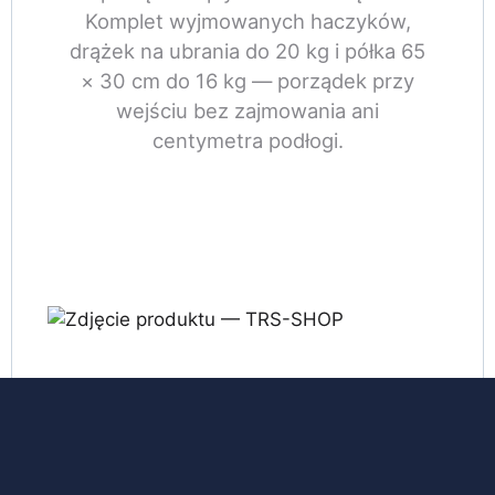
Komplet wyjmowanych haczyków,
drążek na ubrania do 20 kg i półka 65
× 30 cm do 16 kg — porządek przy
wejściu bez zajmowania ani
centymetra podłogi.