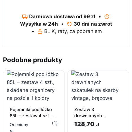
Darmowa dostawa od 99 zł
•
Wysyłka w 24h
•
30 dni na zwrot
•
BLIK, raty, za pobraniem
Podobne produkty
Pojemniki pod łóżko
Zestaw 3
85L – zestaw 4 szt.,
drewnianych
składane organizery
szkatułek na skarby
(1)
128,70
zł
Oceniony
na pościel i kołdry
vintage – 8×5×6 cm,
5