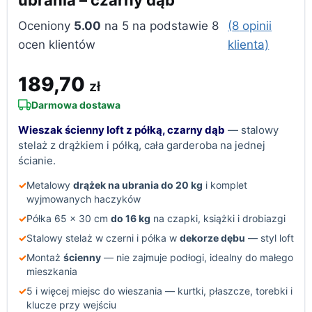
ubrania – czarny dąb
Oceniony
5.00
na 5 na podstawie
8
(
8
opinii
ocen klientów
klienta)
189,70
zł
Darmowa dostawa
Wieszak ścienny loft z półką, czarny dąb
— stalowy
stelaż z drążkiem i półką, cała garderoba na jednej
ścianie.
✓
Metalowy
drążek na ubrania do 20 kg
i komplet
wyjmowanych haczyków
✓
Półka 65 × 30 cm
do 16 kg
na czapki, książki i drobiazgi
✓
Stalowy stelaż w czerni i półka w
dekorze dębu
— styl loft
✓
Montaż
ścienny
— nie zajmuje podłogi, idealny do małego
mieszkania
✓
5 i więcej miejsc do wieszania — kurtki, płaszcze, torebki i
klucze przy wejściu