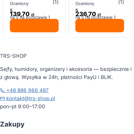
składane organizery
na ubrania 90 l, szara
(1)
(1)
Oceniony
Oceniony
na pościel i kołdry
kratka
5
5
139,70
236,70
zł
zł
na 5 na podstawie
1
na 5 na podstawie
1
oceny klienta
oceny klienta
TRS-SHOP
Sejfy, humidory, organizery i akcesoria — bezpiecznie i
z głową. Wysyłka w 24h, płatności PayU i BLIK.
+48 886 966 487
kontakt@trs-shop.pl
pon–pt 9:00–17:00
Zakupy