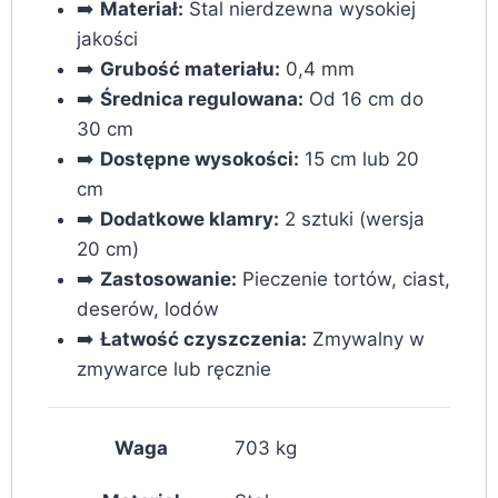
➡️
Materiał:
Stal nierdzewna wysokiej
jakości
➡️
Grubość materiału:
0,4 mm
➡️
Średnica regulowana:
Od 16 cm do
30 cm
➡️
Dostępne wysokości:
15 cm lub 20
cm
➡️
Dodatkowe klamry:
2 sztuki (wersja
20 cm)
➡️
Zastosowanie:
Pieczenie tortów, ciast,
deserów, lodów
➡️
Łatwość czyszczenia:
Zmywalny w
zmywarce lub ręcznie
Waga
703 kg