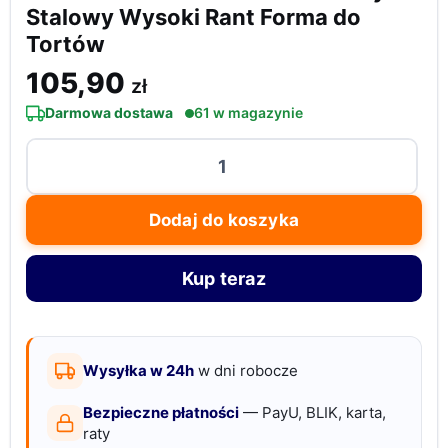
Stalowy Wysoki Rant Forma do
Tortów
105,90
zł
Darmowa dostawa
61 w magazynie
ilość
Pierścień
do
Dodaj do koszyka
Ciasta
Rozszerzalny
Kup teraz
Stalowy
Wysoki
Rant
Forma
Wysyłka w 24h
w dni robocze
do
Bezpieczne płatności
— PayU, BLIK, karta,
Tortów
raty