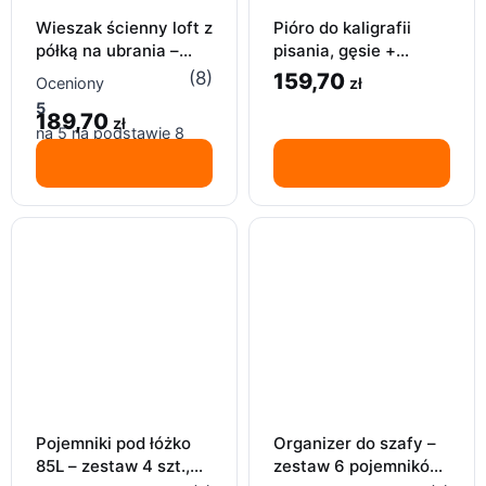
Wieszak ścienny loft z
Pióro do kaligrafii
półką na ubrania –
pisania, gęsie +
czarny dąb
zestaw 5 stalówek
(8)
159,70
zł
Oceniony
kreatywne recznie
5
189,70
zł
na 5 na podstawie
8
ocen klientów
Pojemniki pod łóżko
Organizer do szafy –
85L – zestaw 4 szt.,
zestaw 6 pojemników