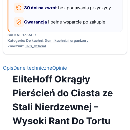
30 dni na zwrot
bez podawania przyczyny
Gwarancja
i pełne wsparcie po zakupie
SKU:
NLOZ5MT7
Kategorie:
Do kuchni
,
Dom, kuchnia i organizery
Znacznik:
TRS_Official
Opis
Dane techniczne
Opinie
EliteHoff Okrągły
Pierścień do Ciasta ze
Stali Nierdzewnej –
Wysoki Rant Do Tortu