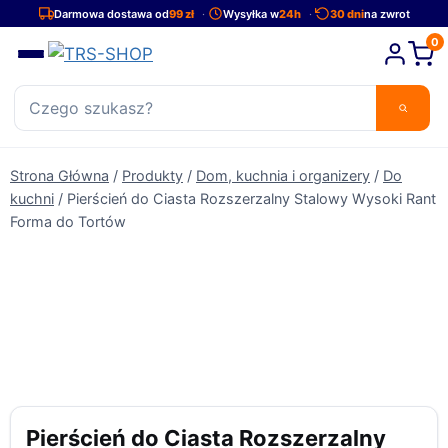
Przejdź
Darmowa dostawa od
99 zł
Wysyłka w
24h
30 dni
na zwrot
do
0
treści
Strona Główna
/
Produkty
/
Dom, kuchnia i organizery
/
Do
kuchni
/
Pierścień do Ciasta Rozszerzalny Stalowy Wysoki Rant
Forma do Tortów
Pierścień do Ciasta Rozszerzalny