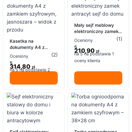
Mały sejf meblowy
elektroniczny zamek
antracyt sejf do domu
(1)
Oceniony
Kasetka na
dokumenty A4 z
5
210,90
zł
zamkiem szyfrowym –
na 5 na podstawie
1
(2)
Oceniony
metalowa, jasnoszara
oceny klienta
5
314,80
zł
na 5 na podstawie
2
ocen klientów
Sejf elektroniczny
Torba ognioodporna