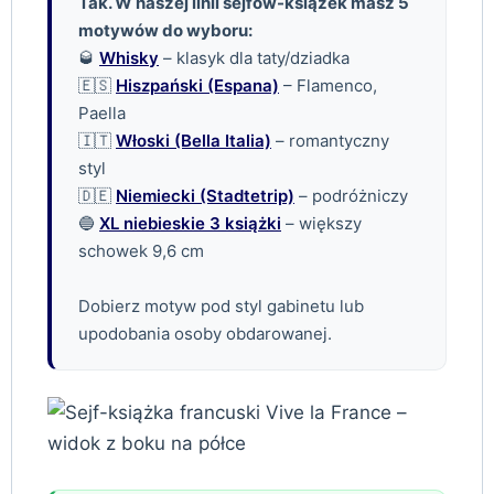
Tak. W naszej linii sejfów-książek masz 5
motywów do wyboru:
🥃
Whisky
– klasyk dla taty/dziadka
🇪🇸
Hiszpański (Espana)
– Flamenco,
Paella
🇮🇹
Włoski (Bella Italia)
– romantyczny
styl
🇩🇪
Niemiecki (Stadtetrip)
– podróżniczy
🔵
XL niebieskie 3 książki
– większy
schowek 9,6 cm
Dobierz motyw pod styl gabinetu lub
upodobania osoby obdarowanej.