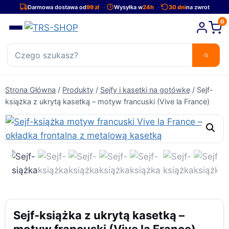
Przejdź
Darmowa dostawa od
99 zł
Wysyłka w
24h
30 dni
na zwrot
do
0
treści
Strona Główna
/
Produkty
/
Sejfy i kasetki na gotówkę
/
Sejf-
książka z ukrytą kasetką – motyw francuski (Vive la France)
Sejf-książka z ukrytą kasetką –