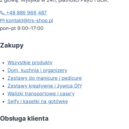
z głową. Wysyłka w 24h, płatności PayU i BLIK.
+48 886 966 487
kontakt@trs-shop.pl
pon–pt 9:00–17:00
Zakupy
Wszystkie produkty
Dom, kuchnia i organizery
Zestawy do manicure i pedicure
Zestawy kreatywne i żywica DIY
Walizki transportowe i case'y
Sejfy i kasetki na gotówkę
Obsługa klienta