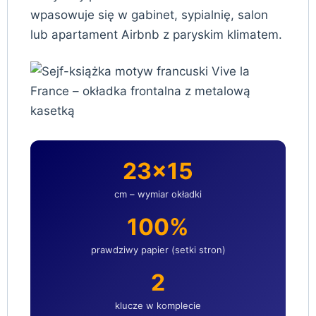
wpasowuje się w gabinet, sypialnię, salon
lub apartament Airbnb z paryskim klimatem.
23×15
cm – wymiar okładki
100%
prawdziwy papier (setki stron)
2
klucze w komplecie