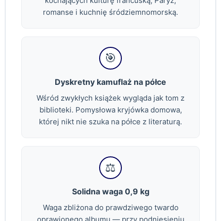
kochających kulturę francuską, Paryż,
romanse i kuchnię śródziemnomorską.
🎯
Dyskretny kamuflaż na półce
Wśród zwykłych książek wygląda jak tom z
biblioteki. Pomysłowa kryjówka domowa,
której nikt nie szuka na półce z literaturą.
⚖️
Solidna waga 0,9 kg
Waga zbliżona do prawdziwego twardo
oprawionego albumu — przy podniesieniu