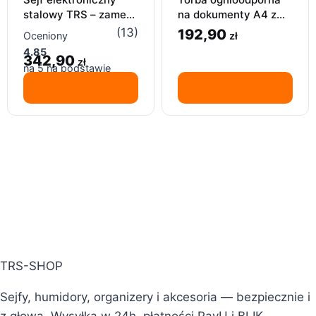
stalowy TRS – zamek
na dokumenty A4 z
cyfrowy PIN 3-8,
zamkiem szyfrowym –
(13)
192,90
zł
Oceniony
drzwi 4 mm, antracyt
38×28 cm
4.85
342,90
zł
na 5 na podstawie
13
ocen klientów
TRS-SHOP
Sejfy, humidory, organizery i akcesoria — bezpiecznie i