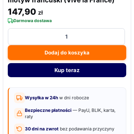
motyw francuski (Vive la France)
147,90
zł
Darmowa dostawa
ilość
Sejf-
książka
Dodaj do koszyka
z
ukrytą
Kup teraz
kasetką
–
motyw
francuski
Wysyłka w 24h
w dni robocze
(Vive
Bezpieczne płatności
— PayU, BLIK, karta,
la
raty
France)
30 dni na zwrot
bez podawania przyczyny