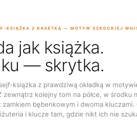
JF-KSIĄŻKA Z KASETKĄ — MOTYW SZKOCKIEJ WHI
a jak książka.
ku — skrytka.
sejf-książka z prawdziwą okładką w motywi
Z zewnątrz kolejny tom na półce, w środku
z zamkiem bębenkowym i dwoma kluczami.
iżuteria i klucze tam, gdzie nikt ich nie szuk