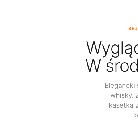
SE
Wygląd
W środ
Elegancki 
whisky. 
kasetka 
b