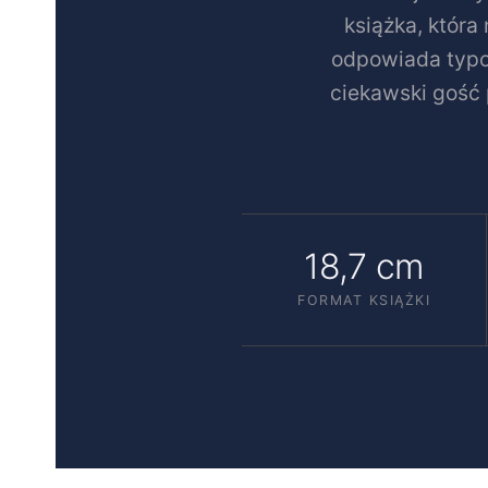
książka, która
odpowiada typo
ciekawski gość 
18,7 cm
FORMAT KSIĄŻKI