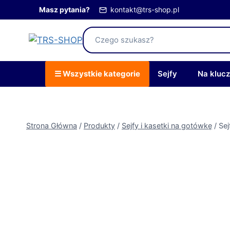
Przejdź
Masz pytania?
kontakt@trs-shop.pl
do
treści
☰ Wszystkie kategorie
Sejfy
Na kluc
Strona Główna
/
Produkty
/
Sejfy i kasetki na gotówkę
/
Sej