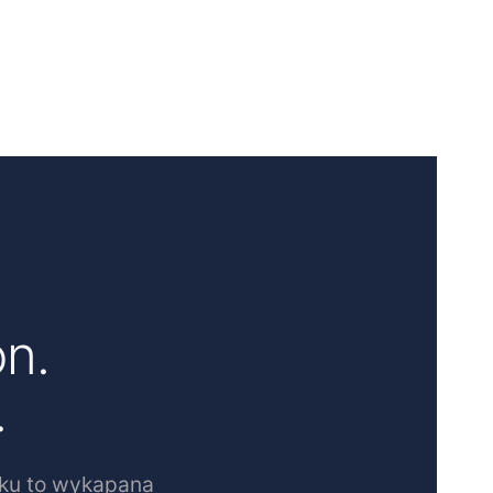
on.
.
oku to wykapana