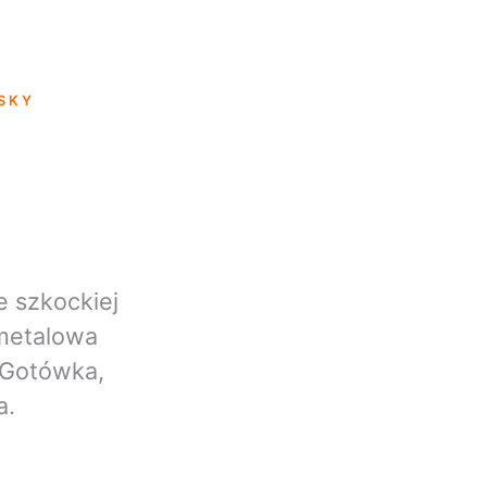
SKY
e szkockiej
 metalowa
 Gotówka,
a.