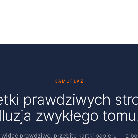
KAMUFLAŻ
tki prawdziwych str
Iluzja zwykłego tomu
y widać prawdziwe, przebite kartki papieru — z b