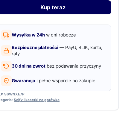
rytą
Kup teraz
asetką
a
otówkę
Wysyłka w 24h
w dni robocze
otyw
Bezpieczne płatności
— PayU, BLIK, karta,
hisky
raty
30 dni na zwrot
bez podawania przyczyny
Gwarancja
i pełne wsparcie po zakupie
U:
S6WNXE7P
tegoria:
Sejfy i kasetki na gotówkę