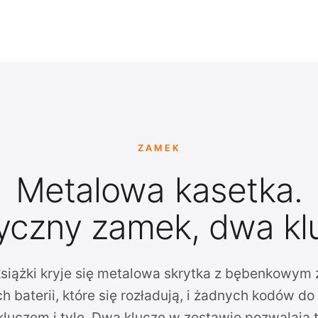
ZAMEK
Metalowa kasetka.
yczny zamek, dwa kl
siążki kryje się metalowa skrytka z bębenkowym
h baterii, które się rozładują, i żadnych kodów d
kluczem i tyle. Dwa klucze w zestawie pozwalają 