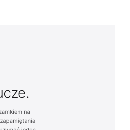
ucze.
 zamkiem na
o zapamiętania
trzymać jeden