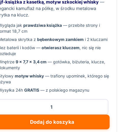
jf-książka z kasetką, motyw szkockiej whisky
—
egancki kamuflaż na półkę, w środku metalowa
rytka na klucz.
Wygląda jak
prawdziwa książka
— przebite strony i
format 18,7 cm
Metalowa skrytka z
bębenkowym zamkiem
i 2 kluczami
Bez baterii i kodów —
otwierasz kluczem
, nic się nie
rozładuje
Wnętrze
9 × 7,7 × 3,4 cm
— gotówka, biżuteria, klucze,
dokumenty
Stylowy
motyw whisky
— trafiony upominek, którego się
używa
Wysyłka 24h
GRATIS
— z polskiego magazynu
ość
jf-
iążka
Dodaj do koszyka