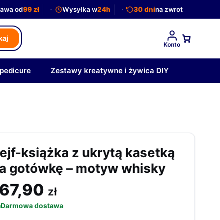
awa od
99 zł
Wysyłka w
24h
30 dni
na zwrot
kaj
Konto
 pedicure
Zestawy kreatywne i żywica DIY
ejf-książka z ukrytą kasetką
a gotówkę – motyw whisky
167,90
zł
Darmowa dostawa