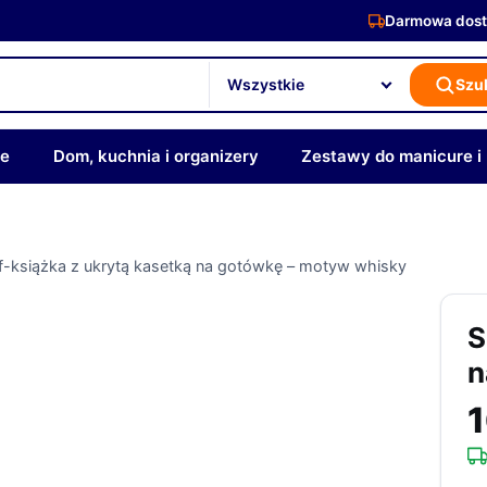
Darmowa dost
Szu
ze
Dom, kuchnia i organizery
Zestawy do manicure i
f-książka z ukrytą kasetką na gotówkę – motyw whisky
S
n