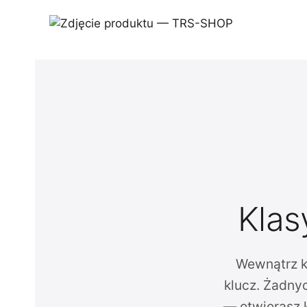
Klas
Wewnątrz k
klucz. Żadnyc
— otwierasz 