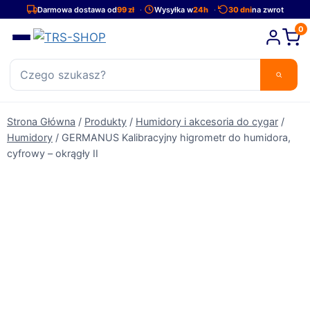
Przejdź
Darmowa dostawa od
99 zł
Wysyłka w
24h
30 dni
na zwrot
do
0
treści
Strona Główna
/
Produkty
/
Humidory i akcesoria do cygar
/
Humidory
/
GERMANUS Kalibracyjny higrometr do humidora,
cyfrowy – okrągły II