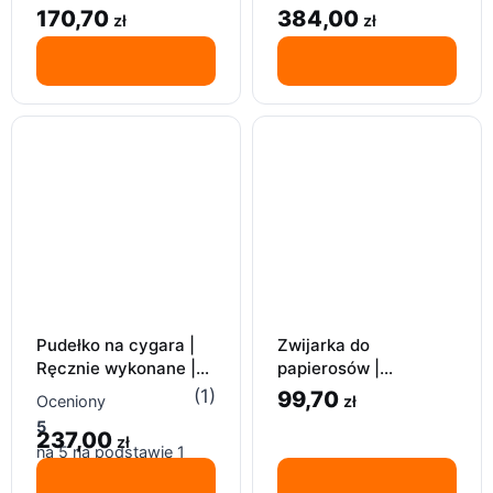
prezent
HUMIDOR
170,70
384,00
zł
zł
Pudełko na cygara |
Zwijarka do
Ręcznie wykonane |
papierosów |
HUMIDOR
Germanus | Metalowa
(1)
99,70
zł
Oceniony
6-8mm
5
237,00
zł
na 5 na podstawie
1
oceny klienta