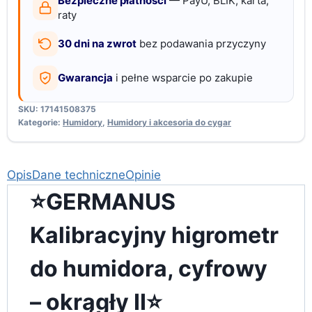
Bezpieczne płatności
— PayU, BLIK, karta,
raty
30 dni na zwrot
bez podawania przyczyny
Gwarancja
i pełne wsparcie po zakupie
SKU:
17141508375
Kategorie:
Humidory
,
Humidory i akcesoria do cygar
Opis
Dane techniczne
Opinie
⭐️GERMANUS
Kalibracyjny higrometr
do humidora, cyfrowy
– okrągły II⭐️