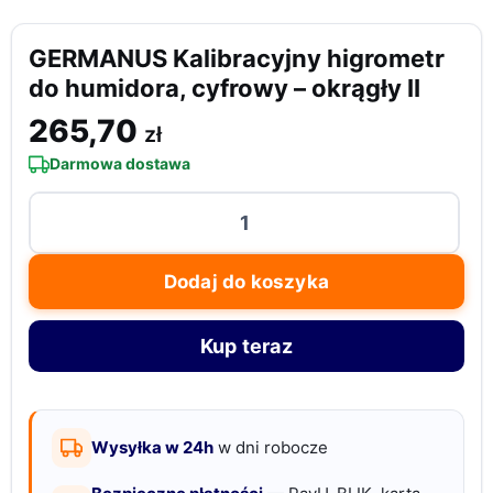
GERMANUS Kalibracyjny higrometr
do humidora, cyfrowy – okrągły II
265,70
zł
Darmowa dostawa
ilość
GERMANUS
Kalibracyjny
Dodaj do koszyka
higrometr
do
Kup teraz
humidora,
cyfrowy
-
okrągły
Wysyłka w 24h
w dni robocze
II