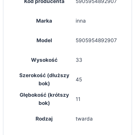
Kod producenta
5905954892907
Marka
inna
Model
5905954892907
Wysokość
33
Szerokość (dłuższy
45
bok)
Głębokość (krótszy
11
bok)
Rodzaj
twarda