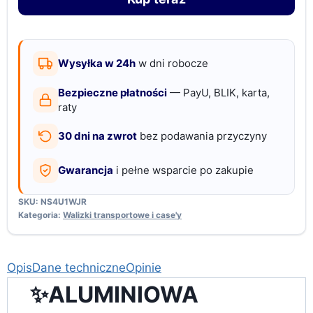
kłódką
szyfrową,
czarna,
45
Wysyłka w 24h
w dni robocze
x
Bezpieczne płatności
— PayU, BLIK, karta,
33
raty
x
30 dni na zwrot
bez podawania przyczyny
11
cm
Gwarancja
i pełne wsparcie po zakupie
SKU:
NS4U1WJR
Kategoria:
Walizki transportowe i case'y
Opis
Dane techniczne
Opinie
✨ALUMINIOWA