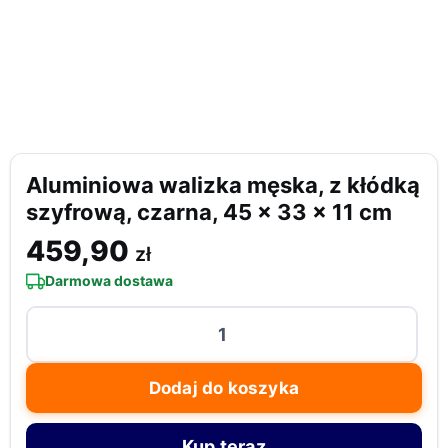
Aluminiowa walizka męska, z kłódką
szyfrową, czarna, 45 x 33 x 11 cm
459,90
zł
Darmowa dostawa
ilość
Aluminiowa
walizka
Dodaj do koszyka
męska,
z
Kup teraz