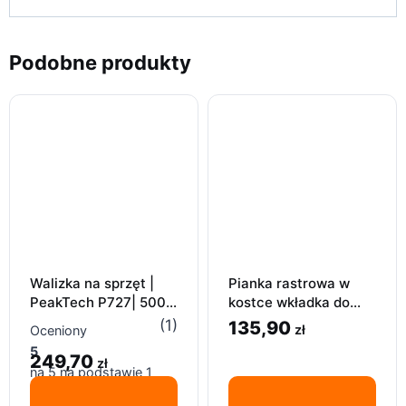
Podobne produkty
Walizka na sprzęt |
Pianka rastrowa w
PeakTech P727| 500 x
kostce wkładka do
350 x 120
walizki narzędzi
(1)
135,90
zł
Oceniony
sprzętu 440x315mm
5
249,70
70mm
zł
na 5 na podstawie
1
oceny klienta