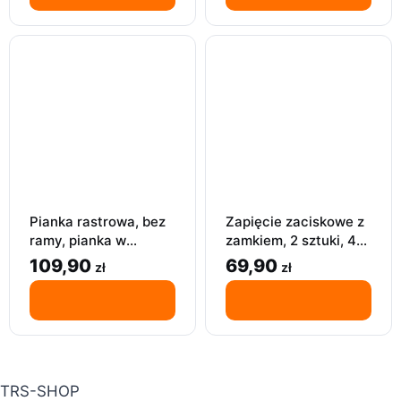
Pianka rastrowa, bez
Zapięcie zaciskowe z
ramy, pianka w
zamkiem, 2 sztuki, 45
kostce, wkładka do
x 75 mm, srebrne
109,90
69,90
zł
zł
walizki, czarna
ocynkowane
TRS-SHOP