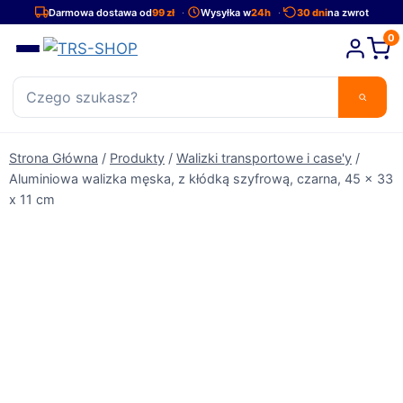
Przejdź
Darmowa dostawa od
99 zł
Wysyłka w
24h
30 dni
na zwrot
do
0
treści
Strona Główna
/
Produkty
/
Walizki transportowe i case'y
/
Aluminiowa walizka męska, z kłódką szyfrową, czarna, 45 x 33
x 11 cm