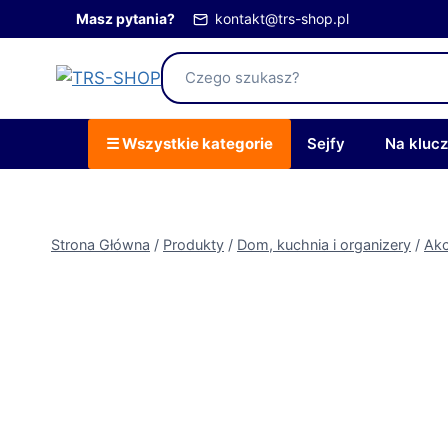
Przejdź
Masz pytania?
kontakt@trs-shop.pl
do
treści
☰ Wszystkie kategorie
Sejfy
Na kluc
Strona Główna
/
Produkty
/
Dom, kuchnia i organizery
/
Akc