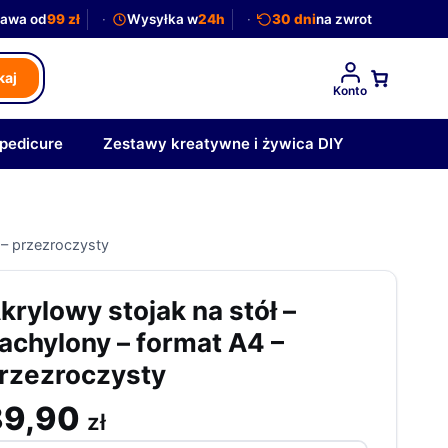
awa od
99 zł
Wysyłka w
24h
30 dni
na zwrot
kaj
Konto
 pedicure
Zestawy kreatywne i żywica DIY
 – przezroczysty
krylowy stojak na stół –
achylony – format A4 –
rzezroczysty
89,90
zł