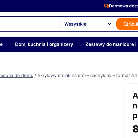
Darmowa dost
Szu
ze
Dom, kuchnia i organizery
Zestawy do manicure i
esoria do domu
/
Akrylowy stojak na stół – nachylony – format A4
A
n
p