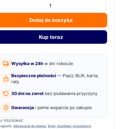
ość
krylowy
ojak
Dodaj do koszyka
a
ół
Kup teraz
achylony
Wysyłka w 24h
w dni robocze
ormat
4
Bezpieczne płatności
— PayU, BLIK, karta,
raty
zezroczysty
30 dni na zwrot
bez podawania przyczyny
Gwarancja
i pełne wsparcie po zakupie
U:
P5U3OK4C
tegorie:
Akcesoria do domu
,
Dom, kuchnia i organizery