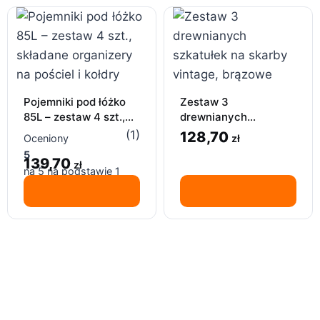
Pojemniki pod łóżko
Zestaw 3
85L – zestaw 4 szt.,
drewnianych
składane organizery
szkatułek na skarby
(1)
128,70
zł
Oceniony
na pościel i kołdry
vintage – 8×5×6 cm,
5
139,70
brązowe
zł
na 5 na podstawie
1
oceny klienta