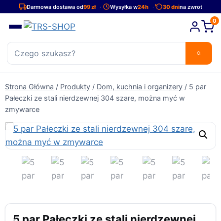
Przejdź
Darmowa dostawa od
99 zł
Wysyłka w
24h
30 dni
na zwrot
do
0
treści
Strona Główna
/
Produkty
/
Dom, kuchnia i organizery
/
5 par
Pałeczki ze stali nierdzewnej 304 szare, można myć w
zmywarce
5 par Pałeczki ze stali nierdzewnej