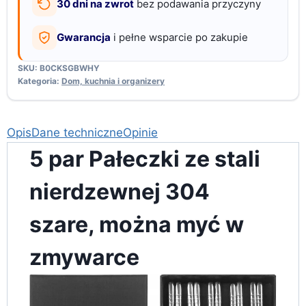
30 dni na zwrot
bez podawania przyczyny
zmywarce
Gwarancja
i pełne wsparcie po zakupie
SKU:
B0CKSGBWHY
Kategoria:
Dom, kuchnia i organizery
Opis
Dane techniczne
Opinie
5 par Pałeczki ze stali
nierdzewnej 304
szare, można myć w
zmywarce