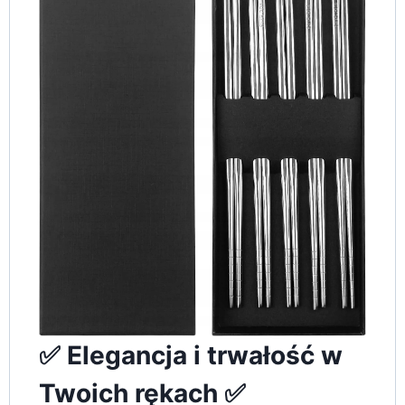
✅ Elegancja i trwałość w
Twoich rękach ✅