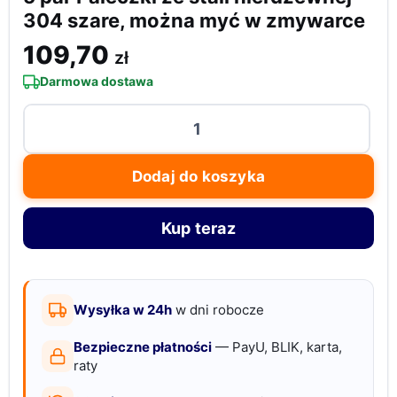
304 szare, można myć w zmywarce
109,70
zł
Darmowa dostawa
ilość
5
par
Dodaj do koszyka
Pałeczki
ze
Kup teraz
stali
nierdzewnej
304
szare,
Wysyłka w 24h
w dni robocze
można
Bezpieczne płatności
— PayU, BLIK, karta,
myć
raty
w