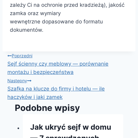
zależy Ci na ochronie przed kradzieżą), jakość
zamka oraz wymiary
wewnętrzne dopasowane do formatu
dokumentów.
Nawigacja
Poprzedni
Sejf ścienny czy meblowy — porównanie
wpisu
montażu i bezpieczeństwa
Następny
Szafka na klucze do firmy i hotelu — ile
haczyków i jaki zamek
Podobne wpisy
Jak ukryć sejf w domu