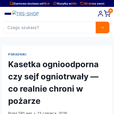
Przejdź
Darmowa dostawa od
99 zł
Wysyłka w
24h
30 dni
na zwrot
do
0
treści
PORADNIKI
Kasetka ognioodporna
czy sejf ogniotrwały —
co realnie chroni w
pożarze
Przez
TRS wer
23 czerwca, 2026