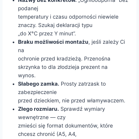
Nazwy bez konkretów.
„Ognioodporna” bez
podanej
temperatury i czasu odporności niewiele
znaczy. Szukaj deklaracji typu
„do X°C przez Y minut”.
Braku możliwości montażu
, jeśli zależy Ci
na
ochronie przed kradzieżą. Przenośna
skrzynka to dla złodzieja prezent na
wynos.
Słabego zamka.
Prosty zatrzask to
zabezpieczenie
przed dzieckiem, nie przed włamywaczem.
Złego rozmiaru.
Sprawdź wymiary
wewnętrzne — czy
zmieści się format dokumentów, które
chcesz chronić (A5, A4,