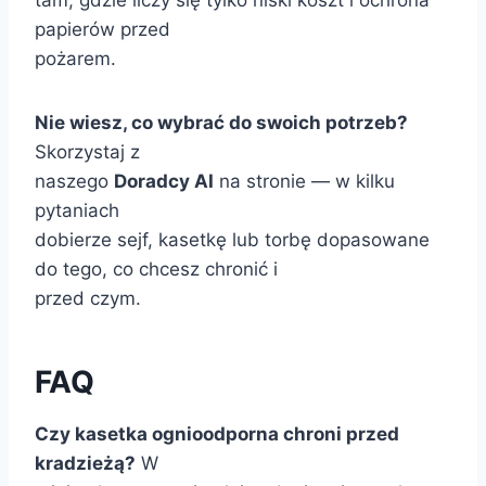
tam, gdzie liczy się tylko niski koszt i ochrona
papierów przed
pożarem.
Nie wiesz, co wybrać do swoich potrzeb?
Skorzystaj z
naszego
Doradcy AI
na stronie — w kilku
pytaniach
dobierze sejf, kasetkę lub torbę dopasowane
do tego, co chcesz chronić i
przed czym.
FAQ
Czy kasetka ognioodporna chroni przed
kradzieżą?
W