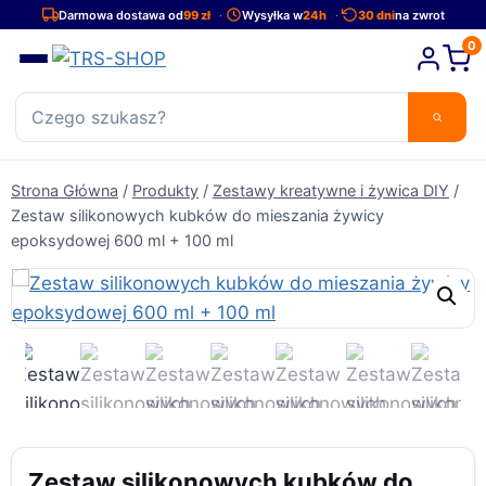
Przejdź
Darmowa dostawa od
99 zł
Wysyłka w
24h
30 dni
na zwrot
do
0
treści
Strona Główna
/
Produkty
/
Zestawy kreatywne i żywica DIY
/
Zestaw silikonowych kubków do mieszania żywicy
epoksydowej 600 ml + 100 ml
Zestaw silikonowych kubków do