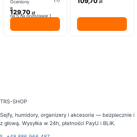
(1)
109,70
zł
Oceniony
18 x 10ml
do rękodzieła
5
129,70
zł
na 5 na podstawie
1
oceny klienta
TRS-SHOP
Sejfy, humidory, organizery i akcesoria — bezpiecznie i
z głową. Wysyłka w 24h, płatności PayU i BLIK.
+48 886 966 487