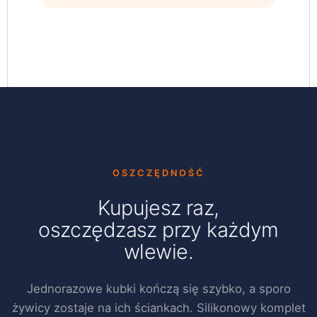
OSZCZĘDNOŚĆ
Kupujesz raz,
oszczędzasz przy każdym
wlewie.
Jednorazowe kubki kończą się szybko, a sporo
żywicy zostaje na ich ściankach. Silikonowy komplet