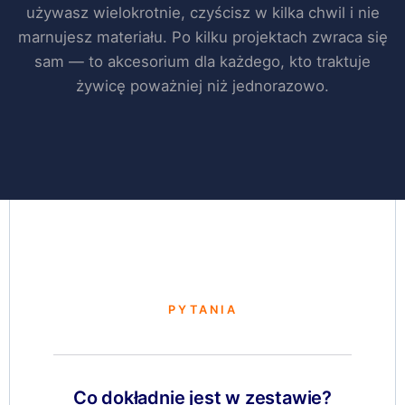
używasz wielokrotnie, czyścisz w kilka chwil i nie
marnujesz materiału. Po kilku projektach zwraca się
sam — to akcesorium dla każdego, kto traktuje
żywicę poważniej niż jednorazowo.
PYTANIA
Co dokładnie jest w zestawie?