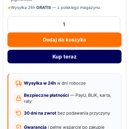
✓
Wysyłka 24h
GRATIS
— z polskiego magazynu
ilość
Zestaw
silikonowych
Dodaj do koszyka
kubków
do
Kup teraz
mieszania
żywicy
epoksydowej
600
Wysyłka w 24h
w dni robocze
ml
Bezpieczne płatności
— PayU, BLIK, karta,
+
raty
100
30 dni na zwrot
bez podawania przyczyny
ml
Gwarancja
i pełne wsparcie po zakupie