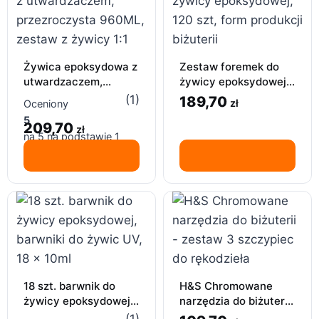
Żywica epoksydowa z
Zestaw foremek do
utwardzaczem,
żywicy epoksydowej,
przezroczysta 960ML,
120 szt, form
(1)
189,70
zł
Oceniony
zestaw z żywicy 1:1
produkcji biżuterii
5
209,70
zł
na 5 na podstawie
1
oceny klienta
18 szt. barwnik do
H&S Chromowane
żywicy epoksydowej,
narzędzia do biżuterii
barwniki do żywic UV,
– zestaw 3 szczypiec