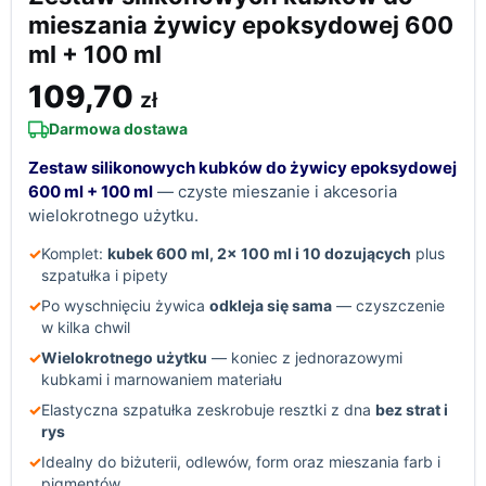
mieszania żywicy epoksydowej 600
ml + 100 ml
109,70
zł
Darmowa dostawa
Zestaw silikonowych kubków do żywicy epoksydowej
600 ml + 100 ml
— czyste mieszanie i akcesoria
wielokrotnego użytku.
✓
Komplet:
kubek 600 ml, 2× 100 ml i 10 dozujących
plus
szpatułka i pipety
✓
Po wyschnięciu żywica
odkleja się sama
— czyszczenie
w kilka chwil
✓
Wielokrotnego użytku
— koniec z jednorazowymi
kubkami i marnowaniem materiału
✓
Elastyczna szpatułka zeskrobuje resztki z dna
bez strat i
rys
✓
Idealny do biżuterii, odlewów, form oraz mieszania farb i
pigmentów