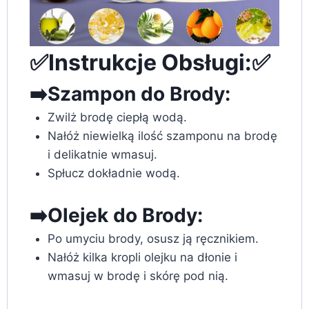
✅Instrukcje Obsługi:✅
➡️Szampon do Brody:
Zwilż brodę ciepłą wodą.
Nałóż niewielką ilość szamponu na brodę
i delikatnie wmasuj.
Spłucz dokładnie wodą.
➡️Olejek do Brody:
Po umyciu brody, osusz ją ręcznikiem.
Nałóż kilka kropli olejku na dłonie i
wmasuj w brodę i skórę pod nią.