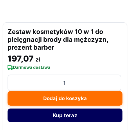
Zestaw kosmetyków 10 w 1 do
pielęgnacji brody dla mężczyzn,
prezent barber
197,07
zł
Darmowa dostawa
ilość
Zestaw
kosmetyków
Dodaj do koszyka
10
w
Kup teraz
1
do