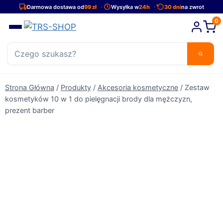
Przejdź
Darmowa dostawa od
99 zł
Wysyłka w
24h
30 dni
na zwrot
do
0
treści
Strona Główna
/
Produkty
/
Akcesoria kosmetyczne
/
Zestaw
kosmetyków 10 w 1 do pielęgnacji brody dla mężczyzn,
prezent barber