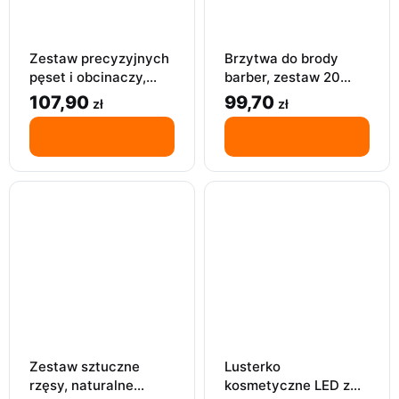
Zestaw precyzyjnych
Brzytwa do brody
pęset i obcinaczy,
barber, zestaw 20
zestaw do usuwania
półostrzy, etui do
107,90
99,70
zł
zł
włosów, 8 szt
golenia, broda men
Zestaw sztuczne
Lusterko
rzęsy, naturalne
kosmetyczne LED z