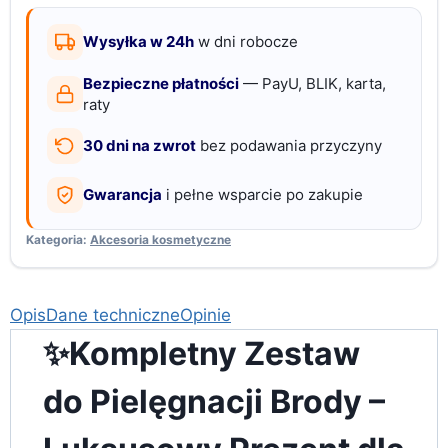
pielęgnacji
brody
Wysyłka w 24h
w dni robocze
dla
Bezpieczne płatności
— PayU, BLIK, karta,
mężczyzn,
raty
prezent
30 dni na zwrot
bez podawania przyczyny
barber
Gwarancja
i pełne wsparcie po zakupie
Kategoria:
Akcesoria kosmetyczne
Opis
Dane techniczne
Opinie
✨Kompletny Zestaw
do Pielęgnacji Brody –