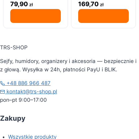
wielokrotnego użytku,
powiększeniem 10x –
79,90
169,70
zł
zł
4 szt.
regulowane i stylowe
TRS-SHOP
Sejfy, humidory, organizery i akcesoria — bezpiecznie i
z głową. Wysyłka w 24h, płatności PayU i BLIK.
+48 886 966 487
kontakt@trs-shop.pl
pon–pt 9:00–17:00
Zakupy
Wszystkie produkty