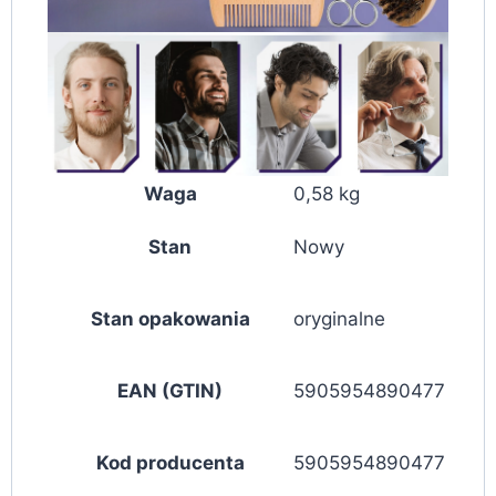
Waga
0,58 kg
Stan
Nowy
Stan opakowania
oryginalne
EAN (GTIN)
5905954890477
Kod producenta
5905954890477