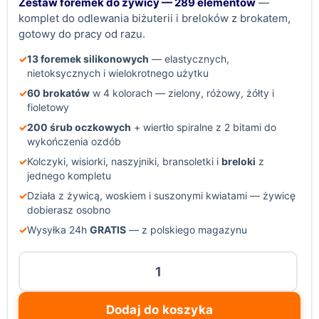
Zestaw foremek do żywicy — 289 elementów
—
komplet do odlewania biżuterii i breloków z brokatem,
gotowy do pracy od razu.
✓
13 foremek silikonowych
— elastycznych,
nietoksycznych i wielokrotnego użytku
✓
60 brokatów
w 4 kolorach — zielony, różowy, żółty i
fioletowy
✓
200 śrub oczkowych
+ wiertło spiralne z 2 bitami do
wykończenia ozdób
✓
Kolczyki, wisiorki, naszyjniki, bransoletki i
breloki
z
jednego kompletu
✓
Działa z żywicą, woskiem i suszonymi kwiatami — żywicę
dobierasz osobno
✓
Wysyłka 24h
GRATIS
— z polskiego magazynu
ilość
Zestaw
foremek
Dodaj do koszyka
silikonowych