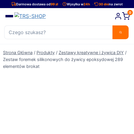
Przejdź
Darmowa dostawa od
99 zł
Wysyłka w
24h
30 dni
na zwrot
do
0
treści
Strona Główna
/
Produkty
/
Zestawy kreatywne i żywica DIY
/
Zestaw foremek silikonowych do żywicy epoksydowej 289
elementów brokat