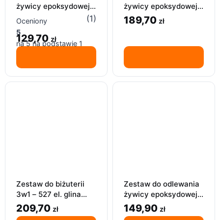
żywicy epoksydowej,
żywicy epoksydowej,
barwniki do żywic UV,
zestaw 320 foremek
(1)
189,70
zł
Oceniony
18 x 10ml
żywica odlew
5
129,70
zł
na 5 na podstawie
1
oceny klienta
Zestaw do biżuterii
Zestaw do odlewania
3w1 – 527 el. glina
żywicy epoksydowej,
polimerowa +
forma żywica
209,70
149,90
zł
zł
narzędzia i akcesoria
epoksydowa, formy