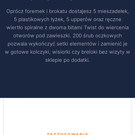
Oprócz foremek i brokatu dostajesz 5 mieszadełek,
5 plastikowych łyżek, 5 upperów oraz ręczne
wiertło spiralne z dwoma bitami Twist do wiercenia
otworów pod zawieszki. 200 śrub oczkowych
pozwala wykończyć setki elementów i zamienić je
w gotowe kolczyki, wisiorki czy breloki bez wizyty w
sklepie po dodatki.
ZASTOSOWANIE