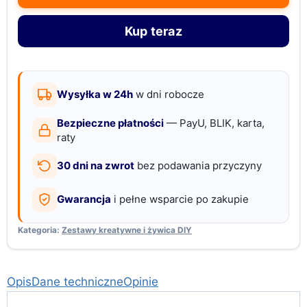
do
Kup teraz
żywicy
epoksydowej
289
elementów
Wysyłka w 24h
w dni robocze
brokat
Bezpieczne płatności
— PayU, BLIK, karta,
raty
30 dni na zwrot
bez podawania przyczyny
Gwarancja
i pełne wsparcie po zakupie
Kategoria:
Zestawy kreatywne i żywica DIY
Opis
Dane techniczne
Opinie