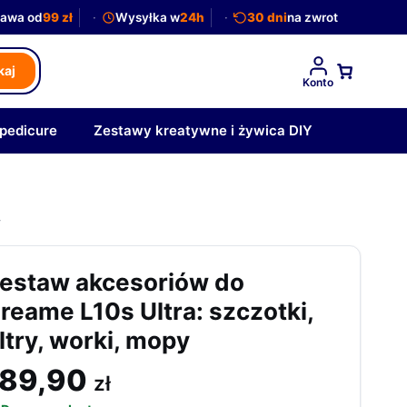
awa od
99 zł
Wysyłka w
24h
30 dni
na zwrot
kaj
Konto
 pedicure
Zestawy kreatywne i żywica DIY
y
estaw akcesoriów do
reame L10s Ultra: szczotki,
iltry, worki, mopy
189,90
zł