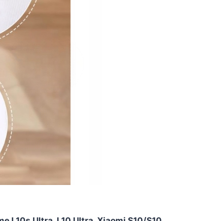
e L10s Ultra, L10 Ultra, Xiaomi S10/S10