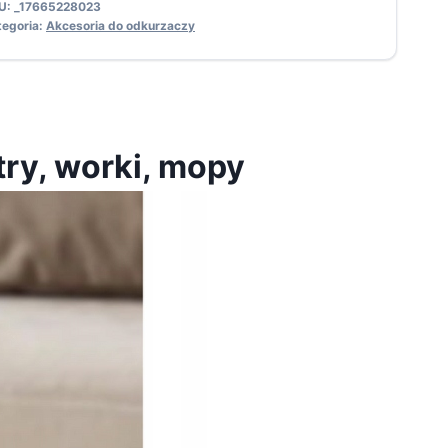
U:
_17665228023
tegoria:
Akcesoria do odkurzaczy
try, worki, mopy