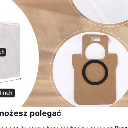
 możesz polegać
any z myślą o pełnej kompatybilności z modelami:
Dream