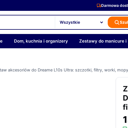
Darmowa dost
Szu
ze
Dom, kuchnia i organizery
Zestawy do manicure i
taw akcesoriów do Dreame L10s Ultra: szczotki, filtry, worki, mop
Z
D
f