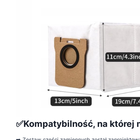
✅Kompatybilność, na której
➡️ Zestaw części zamiennych został zaprojektow