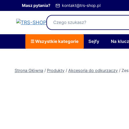
Przejdź
Masz pytania?
kontakt@trs-shop.pl
do
treści
☰ Wszystkie kategorie
Sejfy
Na kluc
Strona Główna
/
Produkty
/
Akcesoria do odkurzaczy
/
Zes