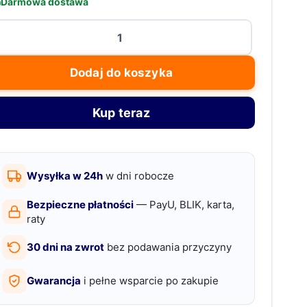
Darmowa dostawa
ość
estaw
kcesoriów
Dodaj do koszyka
o
reame
Kup teraz
10s
tra:
czotki,
Wysyłka w 24h
w dni robocze
try,
rki,
Bezpieczne płatności
— PayU, BLIK, karta,
opy
raty
30 dni na zwrot
bez podawania przyczyny
Gwarancja
i pełne wsparcie po zakupie