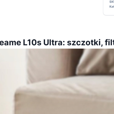
SK
Ka
me L10s Ultra: szczotki, fil