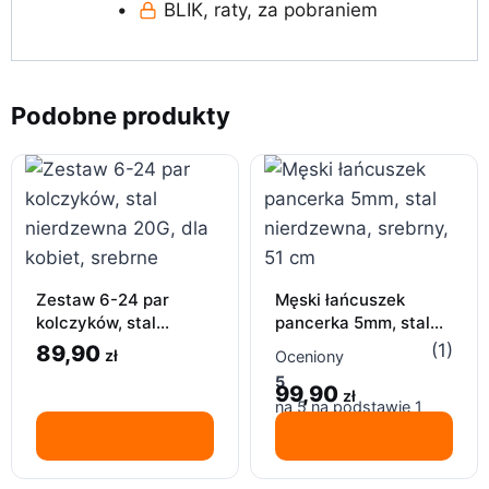
•
BLIK, raty, za pobraniem
Podobne produkty
Zestaw 6-24 par
Męski łańcuszek
kolczyków, stal
pancerka 5mm, stal
nierdzewna 20G, dla
nierdzewna, srebrny,
(1)
89,90
zł
Oceniony
kobiet, srebrne
51 cm
5
99,90
zł
na 5 na podstawie
1
oceny klienta