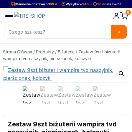
Przejdź
Darmowa dostawa od
99 zł
Wysyłka w
24h
30 dni
na zwrot
do
0
treści
Strona Główna
/
Produkty
/
Biżuteria
/
Zestaw 9szt biżuterii
wampira tvd naszyjnik, pierścionek, kolczyki
Zestaw 9szt biżuterii wampira tvd