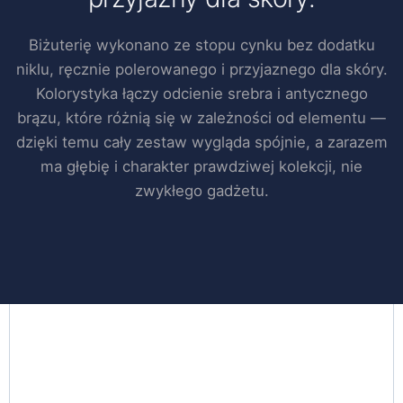
Biżuterię wykonano ze stopu cynku bez dodatku
niklu, ręcznie polerowanego i przyjaznego dla skóry.
Kolorystyka łączy odcienie srebra i antycznego
brązu, które różnią się w zależności od elementu —
dzięki temu cały zestaw wygląda spójnie, a zarazem
ma głębię i charakter prawdziwej kolekcji, nie
zwykłego gadżetu.