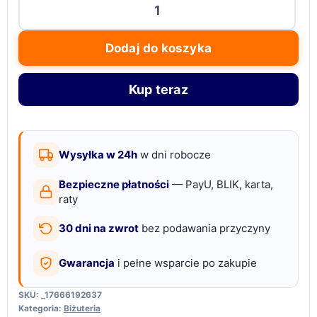
Zestaw
9szt
Dodaj do koszyka
biżuterii
wampira
Kup teraz
tvd
naszyjnik,
pierścionek,
kolczyki
Wysyłka w 24h
w dni robocze
Bezpieczne płatności
— PayU, BLIK, karta,
raty
30 dni na zwrot
bez podawania przyczyny
Gwarancja
i pełne wsparcie po zakupie
SKU:
_17666192637
Kategoria:
Biżuteria