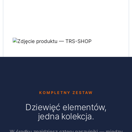
KOMPLETNY ZESTAW
Dziewięć elementów,
jedna kolekcja.
W środku znajdziesz cztery naszyjniki — między