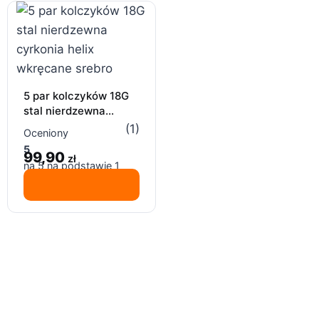
5 par kolczyków 18G
stal nierdzewna
cyrkonia helix
(1)
Oceniony
wkręcane srebro
5
99,90
zł
na 5 na podstawie
1
oceny klienta