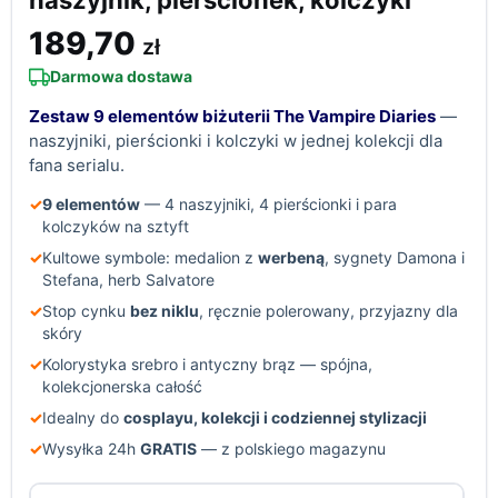
naszyjnik, pierścionek, kolczyki
189,70
zł
Darmowa dostawa
Zestaw 9 elementów biżuterii The Vampire Diaries
—
naszyjniki, pierścionki i kolczyki w jednej kolekcji dla
fana serialu.
✓
9 elementów
— 4 naszyjniki, 4 pierścionki i para
kolczyków na sztyft
✓
Kultowe symbole: medalion z
werbeną
, sygnety Damona i
Stefana, herb Salvatore
✓
Stop cynku
bez niklu
, ręcznie polerowany, przyjazny dla
skóry
✓
Kolorystyka srebro i antyczny brąz — spójna,
kolekcjonerska całość
✓
Idealny do
cosplayu, kolekcji i codziennej stylizacji
✓
Wysyłka 24h
GRATIS
— z polskiego magazynu
ilość