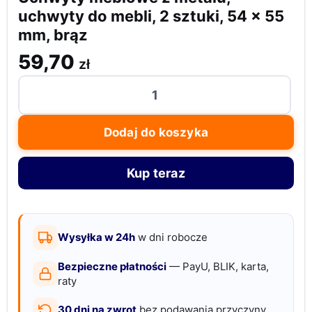
uchwyty do mebli, 2 sztuki, 54 x 55
mm, brąz
59,70
zł
ilość
Uchwyty
meblowe
Dodaj do koszyka
z
metalu,
Kup teraz
uchwyty
do
mebli,
2
Wysyłka w 24h
w dni robocze
sztuki,
Bezpieczne płatności
— PayU, BLIK, karta,
54
raty
x
30 dni na zwrot
bez podawania przyczyny
55