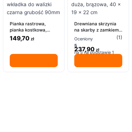
Pianka rastrowa,
Drewniana skrzynia
pianka kostkowa,
na skarby z zamkiem,
wkładka do walizki
duża, brązowa, 40 x
(1)
149,70
zł
Oceniony
czarna grubość 90mm
19 x 22 cm
5
237,90
zł
na 5 na podstawie
1
oceny klienta