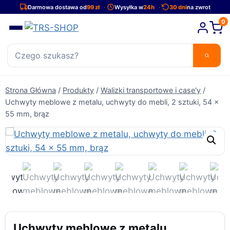
Przejdź
Darmowa dostawa od
99 zł
Wysyłka w
24h
30 dni
na zwrot
do
0
treści
Strona Główna
/
Produkty
/
Walizki transportowe i case'y
/
Uchwyty meblowe z metalu, uchwyty do mebli, 2 sztuki, 54 x
55 mm, brąz
Uchwyty meblowe z metalu,