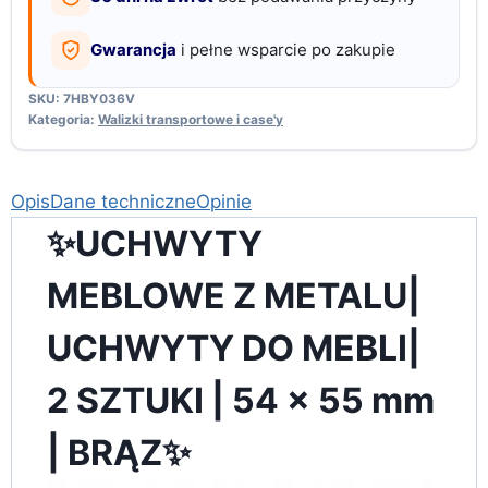
mm,
Gwarancja
i pełne wsparcie po zakupie
brąz
SKU:
7HBY036V
Kategoria:
Walizki transportowe i case'y
Opis
Dane techniczne
Opinie
✨UCHWYTY
MEBLOWE Z METALU|
UCHWYTY DO MEBLI|
2 SZTUKI | 54 x 55 mm
| BRĄZ✨