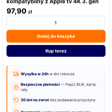
kompatybilny z Apple tv 4K 3. gen
97,90
zł
ilość
Uchwyt
ścienny
Dodaj do koszyka
z
pilotem,
Kup teraz
siri
kompatybilny
z
Apple
Wysyłka w 24h
w dni robocze
tv
Bezpieczne płatności
— PayU, BLIK, karta,
4K
raty
3.
30 dni na zwrot
bez podawania przyczyny
gen