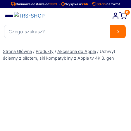
Przejdź
Darmowa dostawa od
99 zł
Wysyłka w
24h
30 dni
na zwrot
do
0
treści
Strona Główna
/
Produkty
/
Akcesoria do Apple
/
Uchwyt
ścienny z pilotem, siri kompatybilny z Apple tv 4K 3. gen