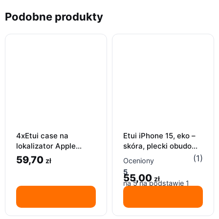
Podobne produkty
Etui iPhone 15, eko –
4xEtui case na
skóra, plecki obudowa
lokalizator Apple
skórzana, pokrowiec
airtag brelok etui
(1)
59,70
Oceniony
zł
skórzany
ochronne brązowe
5
55,00
czarne
zł
na 5 na podstawie
1
oceny klienta