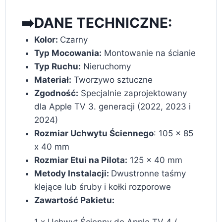
➡️DANE TECHNICZNE:
Kolor:
Czarny
Typ Mocowania:
Montowanie na ścianie
Typ Ruchu:
Nieruchomy
Materiał:
Tworzywo sztuczne
Zgodność:
Specjalnie zaprojektowany
dla Apple TV 3. generacji (2022, 2023 i
2024)
Rozmiar Uchwytu Ściennego
: 105 x 85
x 40 mm
Rozmiar Etui na Pilota:
125 x 40 mm
Metody Instalacji:
Dwustronne taśmy
klejące lub śruby i kołki rozporowe
Zawartość Pakietu:
1 x Uchwyt Ścienny do Apple TV 4 /