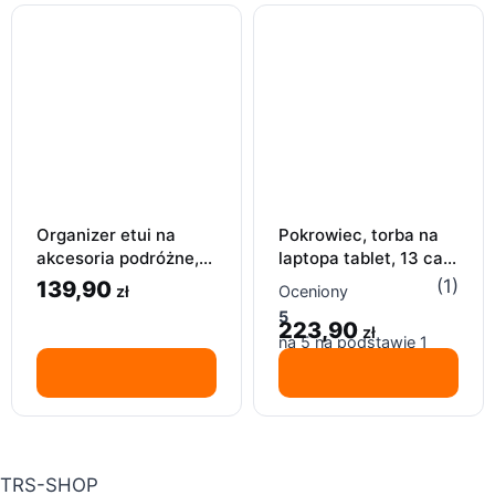
Organizer etui na
Pokrowiec, torba na
akcesoria podróżne,
laptopa tablet, 13 cala
Apple MacBook
Apple MacBook air
(1)
139,90
zł
Oceniony
iPhone torba zasilacz
pro
5
223,90
zł
na 5 na podstawie
1
oceny klienta
TRS-SHOP