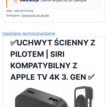
Gwarancja
i pełne wsparcie po zakupie
SKU:
16979127558
Kategoria:
Akcesoria do Apple
Opis
Dane techniczne
Opinie
✅UCHWYT ŚCIENNY Z
PILOTEM | SIRI
KOMPATYBILNY Z
APPLE TV 4K 3. GEN ✅