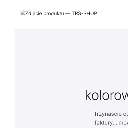
kolorow
Trzynaście o
faktury, um