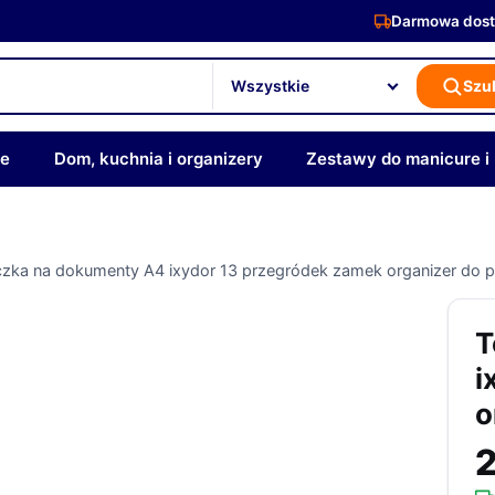
Darmowa dost
Szu
ze
Dom, kuchnia i organizery
Zestawy do manicure i
czka na dokumenty A4 ixydor 13 przegródek zamek organizer do 
T
i
o