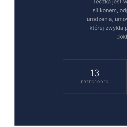
Teczka jest 
silikonem, o
urodzenia, umow
której zwykła
dok
13
PRZEGRÓDEK