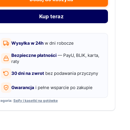
okumenty
4
Kup teraz
ydor
3
rzegródek
Wysyłka w 24h
w dni robocze
amek
ganizer
Bezpieczne płatności
— PayU, BLIK, karta,
o
raty
aszportów
30 dni na zwrot
bez podawania przyczyny
Gwarancja
i pełne wsparcie po zakupie
tegoria:
Sejfy i kasetki na gotówkę