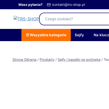
Przejdź
Masz pytania?
kontakt@trs-shop.pl
do
treści
☰ Wszystkie kategorie
Sejfy
Na kluc
Strona Główna
/
Produkty
/
Sejfy i kasetki na gotówkę
/
Te