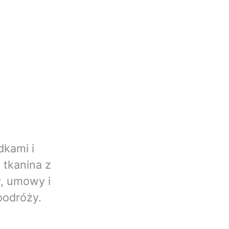
dkami i
tkanina z
y, umowy i
podróży.