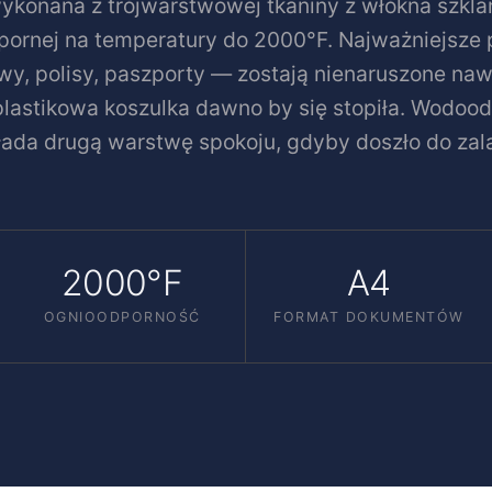
wykonana z trójwarstwowej tkaniny z włókna szkla
dpornej na temperatury do 2000°F. Najważniejsze 
y, polisy, paszporty — zostają nienaruszone naw
 plastikowa koszulka dawno by się stopiła. Wodoo
łada drugą warstwę spokoju, gdyby doszło do zala
2000°F
A4
OGNIOODPORNOŚĆ
FORMAT DOKUMENTÓW