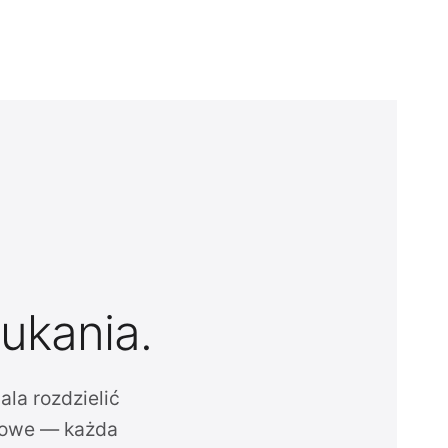
zukania.
la rozdzielić
dowe — każda