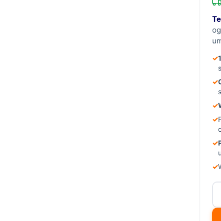
Te
og
um
✓
✓
✓
✓
✓
✓
il
T
n