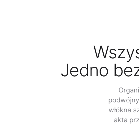
Wszys
Jedno bez
Organi
podwójny
włókna sz
akta pr