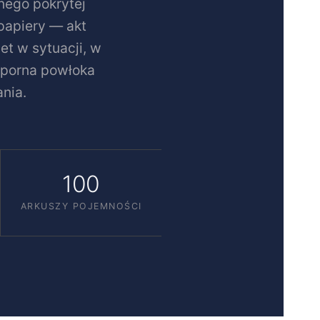
nego pokrytej
papiery — akt
et w sytuacji, w
dporna powłoka
nia.
100
ARKUSZY POJEMNOŚCI