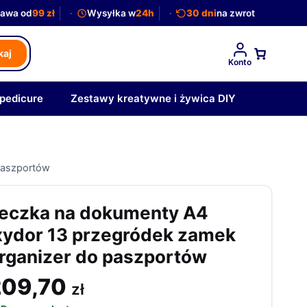
awa od
99 zł
Wysyłka w
24h
30 dni
na zwrot
kaj
Konto
 pedicure
Zestawy kreatywne i żywica DIY
paszportów
eczka na dokumenty A4
xydor 13 przegródek zamek
rganizer do paszportów
209,70
zł