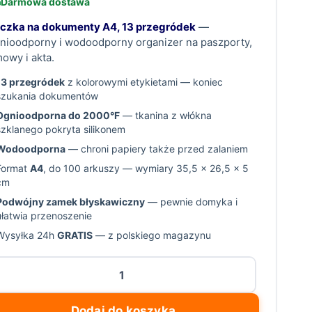
Darmowa dostawa
czka na dokumenty A4, 13 przegródek
—
nioodporny i wodoodporny organizer na paszporty,
owy i akta.
13 przegródek
z kolorowymi etykietami — koniec
szukania dokumentów
Ognioodporna do 2000°F
— tkanina z włókna
szklanego pokryta silikonem
Wodoodporna
— chroni papiery także przed zalaniem
Format
A4
, do 100 arkuszy — wymiary 35,5 × 26,5 × 5
cm
Podwójny zamek błyskawiczny
— pewnie domyka i
ułatwia przenoszenie
Wysyłka 24h
GRATIS
— z polskiego magazynu
ość
eczka
a
Dodaj do koszyka