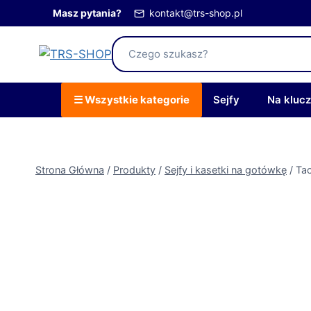
Przejdź
Masz pytania?
kontakt@trs-shop.pl
do
treści
☰ Wszystkie kategorie
Sejfy
Na kluc
Strona Główna
/
Produkty
/
Sejfy i kasetki na gotówkę
/
Tac