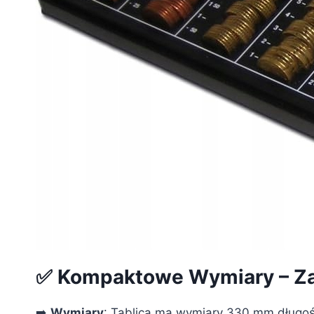
✅ Kompaktowe Wymiary – Za
➡️
Wymiary
: Tablica ma wymiary 330 mm długośc