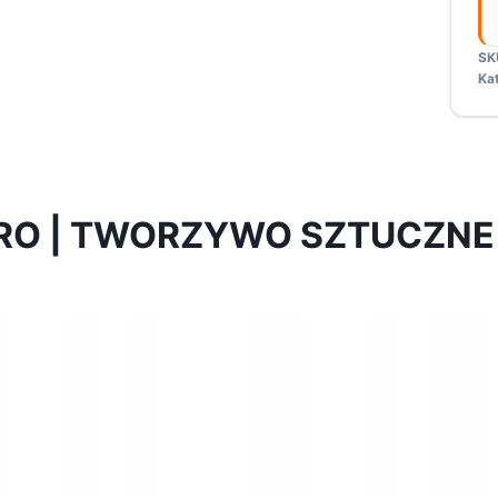
c
SK
Ka
O | TWORZYWO SZTUCZNE | 