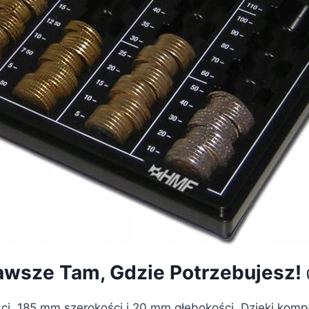
wsze Tam, Gdzie Potrzebujesz!
i, 185 mm szerokości i 20 mm głębokości. Dzięki kompa