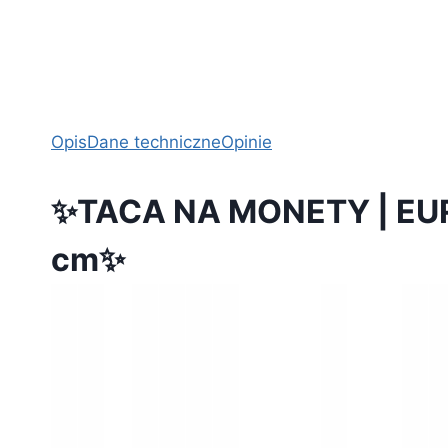
Opis
Dane techniczne
Opinie
✨TACA NA MONETY | EUR
cm✨