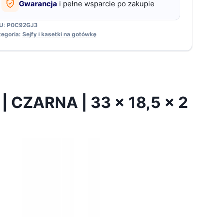
Gwarancja
i pełne wsparcie po zakupie
m
U:
P0C92GJ3
tegoria:
Sejfy i kasetki na gotówkę
CZARNA | 33 x 18,5 x 2