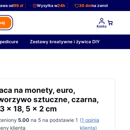
awa od
99 zł
Wysyłka w
24h
30 dni
na zwrot
kaj
Konto
 pedicure
Zestawy kreatywne i żywica DIY
aca na monety, euro,
worzywo sztuczne, czarna,
3 x 18, 5 x 2 cm
ceniony
5.00
na 5 na podstawie
1
(
1
opinia
eny klienta
klienta)