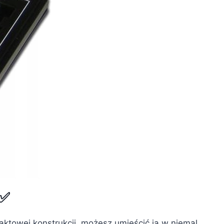
 ✅
ktowej konstrukcji, możesz umieścić ją w niemal