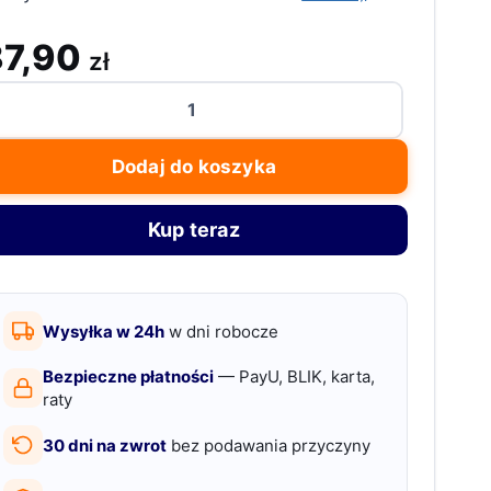
87,90
zł
ość
aca
a
Dodaj do koszyka
onety,
ro,
Kup teraz
worzywo
tuczne,
arna,
Wysyłka w 24h
w dni robocze
3
Bezpieczne płatności
— PayU, BLIK, karta,
,
raty
30 dni na zwrot
bez podawania przyczyny