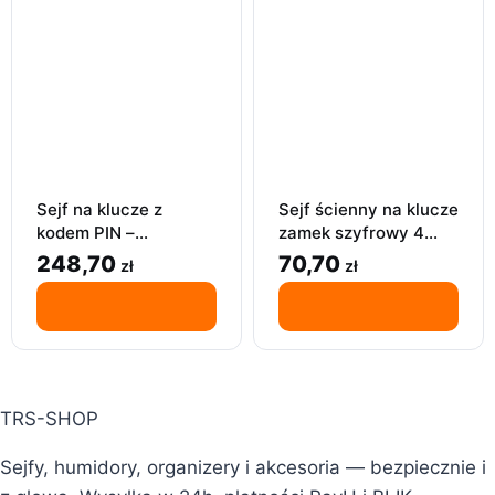
Sejf na klucze z
Sejf ścienny na klucze
kodem PIN –
zamek szyfrowy 4
wodoszczelny, z
cyfry wodoszczelny
248,70
70,70
zł
zł
kluczem awaryjnym,
do garażu ogrodu
szary
TRS-SHOP
Sejfy, humidory, organizery i akcesoria — bezpiecznie i