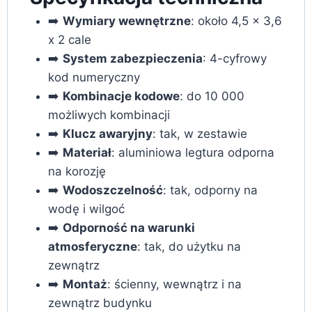
➡️
Wymiary wewnętrzne
: około 4,5 x 3,6
x 2 cale
➡️
System zabezpieczenia
: 4-cyfrowy
kod numeryczny
➡️
Kombinacje kodowe
: do 10 000
możliwych kombinacji
➡️
Klucz awaryjny
: tak, w zestawie
➡️
Materiał
: aluminiowa legtura odporna
na korozję
➡️
Wodoszczelność
: tak, odporny na
wodę i wilgoć
➡️
Odporność na warunki
atmosferyczne
: tak, do użytku na
zewnątrz
➡️
Montaż
: ścienny, wewnątrz i na
zewnątrz budynku