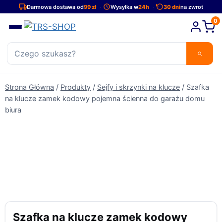
Przejdź
Darmowa dostawa od
99 zł
Wysyłka w
24h
30 dni
na zwrot
do
0
treści
Strona Główna
/
Produkty
/
Sejfy i skrzynki na klucze
/
Szafka
na klucze zamek kodowy pojemna ścienna do garażu domu
biura
Szafka na klucze zamek kodowy