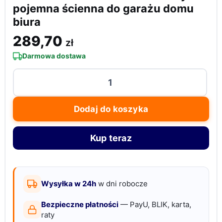
pojemna ścienna do garażu domu
biura
289,70
zł
Darmowa dostawa
ilość
Szafka
na
Dodaj do koszyka
klucze
zamek
Kup teraz
kodowy
pojemna
ścienna
do
Wysyłka w 24h
w dni robocze
garażu
Bezpieczne płatności
— PayU, BLIK, karta,
domu
raty