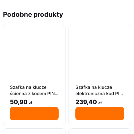
Podobne produkty
Szafka na klucze
Szafka na klucze
ścienna z kodem PIN –
elektroniczna kod PIN
organizer na klucze,
ścienna czarna do
50,90
239,40
zł
zł
czarna
domu garażu