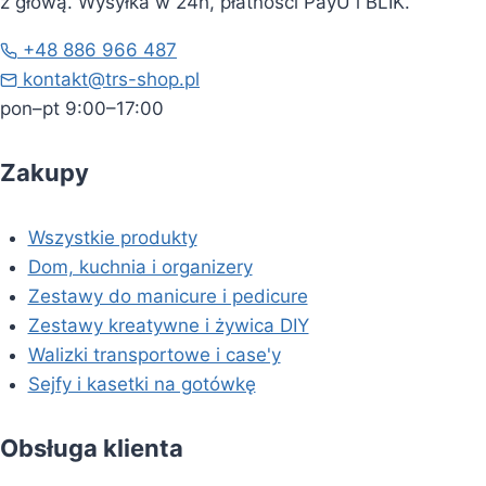
z głową. Wysyłka w 24h, płatności PayU i BLIK.
+48 886 966 487
kontakt@trs-shop.pl
pon–pt 9:00–17:00
Zakupy
Wszystkie produkty
Dom, kuchnia i organizery
Zestawy do manicure i pedicure
Zestawy kreatywne i żywica DIY
Walizki transportowe i case'y
Sejfy i kasetki na gotówkę
Obsługa klienta