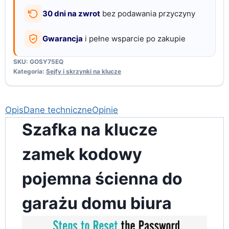
biura
30 dni na zwrot
bez podawania przyczyny
Gwarancja
i pełne wsparcie po zakupie
SKU:
GOSY75EQ
Kategoria:
Sejfy i skrzynki na klucze
Opis
Dane techniczne
Opinie
Szafka na klucze
zamek kodowy
pojemna ścienna do
garażu domu biura