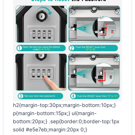
h2{margin-top:30px;margin-bottom:10px;}
p{margin-bottom:15px;} ul{margin-
bottom:20px;} .sep{border:0;border-top:1px
solid #e5e7eb;margin:20px 0;}