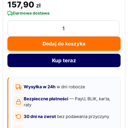
157,90
zł
Darmowa dostawa
ilość
Prasa
do
Dodaj do koszyka
puszek
z
Kup teraz
otwieraczem,
do
butelek,
polietylen,
Wysyłka w 24h
w dni robocze
500
Bezpieczne płatności
— PayU, BLIK, karta,
ml,
raty
czarna
30 dni na zwrot
bez podawania przyczyny