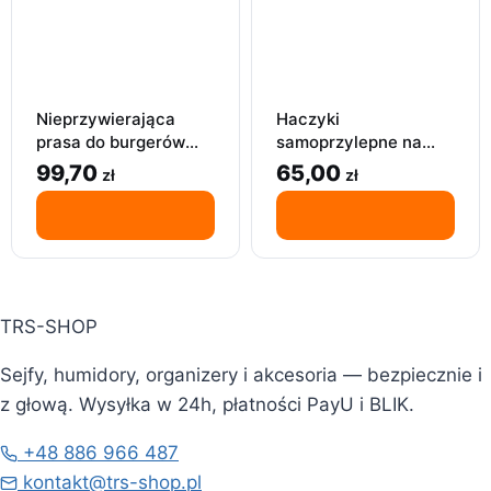
Nieprzywierająca
Haczyki
prasa do burgerów
samoprzylepne na
hamburgerów party 3
ręcznik | 4szt| Czarny
99,70
65,00
zł
zł
w 1 forma + papier
3M
TRS-SHOP
Sejfy, humidory, organizery i akcesoria — bezpiecznie i
z głową. Wysyłka w 24h, płatności PayU i BLIK.
+48 886 966 487
kontakt@trs-shop.pl