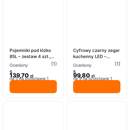
Pojemniki pod łóżko
Cyfrowy czarny zegar
85L – zestaw 4 szt.,
kuchenny LED –
składane organizery
magnetyczny
(1)
(1)
Oceniony
Oceniony
na pościel i kołdry
minutnik z regulacją
5
5
139,70
99,80
zł
zł
na 5 na podstawie
1
na 5 na podstawie
1
oceny klienta
oceny klienta