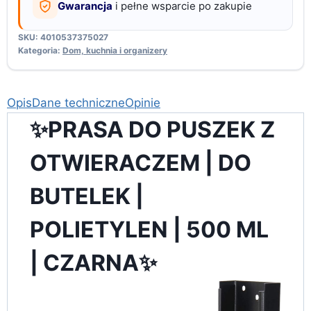
Gwarancja
i pełne wsparcie po zakupie
SKU:
4010537375027
Kategoria:
Dom, kuchnia i organizery
Opis
Dane techniczne
Opinie
✨PRASA DO PUSZEK Z
OTWIERACZEM | DO
BUTELEK |
POLIETYLEN | 500 ML
| CZARNA✨