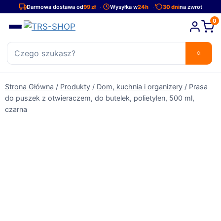
Przejdź
Darmowa dostawa od
99 zł
Wysyłka w
24h
30 dni
na zwrot
do
0
treści
Strona Główna
/
Produkty
/
Dom, kuchnia i organizery
/
Prasa
do puszek z otwieraczem, do butelek, polietylen, 500 ml,
czarna