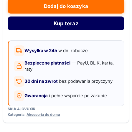
kosmetyczka
Dodaj do koszyka
-
wodoodporna,
Kup teraz
pojemna
i
stylowa
torba
Wysyłka w 24h
w dni robocze
czarna
Bezpieczne płatności
— PayU, BLIK, karta,
raty
30 dni na zwrot
bez podawania przyczyny
Gwarancja
i pełne wsparcie po zakupie
SKU:
4JCVUXIR
Kategoria:
Akcesoria do domu