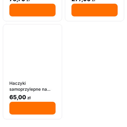
3M
23 x 27 cm
Haczyki
samoprzylepne na
ręcznik | 4szt| Czarny
65,00
zł
3M