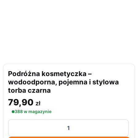
Podróżna kosmetyczka –
wodoodporna, pojemna i stylowa
torba czarna
79,90
zł
388 w magazynie
ilość
Podróżna