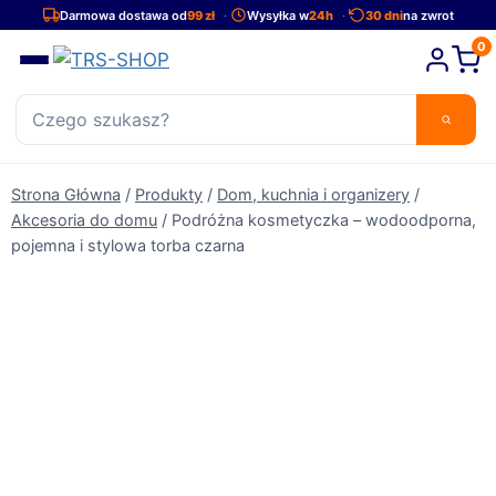
Przejdź
Darmowa dostawa od
99 zł
Wysyłka w
24h
30 dni
na zwrot
do
0
treści
Strona Główna
/
Produkty
/
Dom, kuchnia i organizery
/
Akcesoria do domu
/
Podróżna kosmetyczka – wodoodporna,
pojemna i stylowa torba czarna