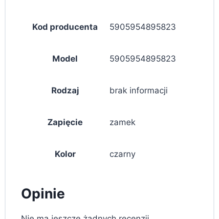
Kod producenta
5905954895823
Model
5905954895823
Rodzaj
brak informacji
Zapięcie
zamek
Kolor
czarny
Opinie
Nie ma jeszcze żadnych recenzji