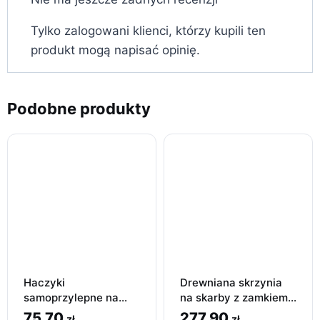
Tylko zalogowani klienci, którzy kupili ten
produkt mogą napisać opinię.
Podobne produkty
Haczyki
Drewniana skrzynia
samoprzylepne na
na skarby z zamkiem,
ręcznik | 4szt|Srebrny
duża, brązowa, 40 x
75,70
277,90
zł
zł