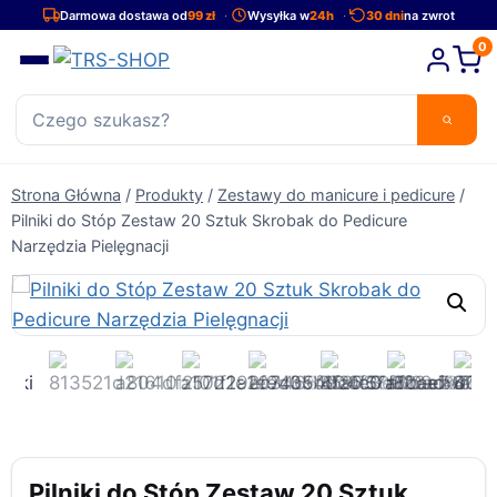
Przejdź
Darmowa dostawa od
99 zł
Wysyłka w
24h
30 dni
na zwrot
do
0
treści
Strona Główna
/
Produkty
/
Zestawy do manicure i pedicure
/
Pilniki do Stóp Zestaw 20 Sztuk Skrobak do Pedicure
Narzędzia Pielęgnacji
Pilniki do Stóp Zestaw 20 Sztuk