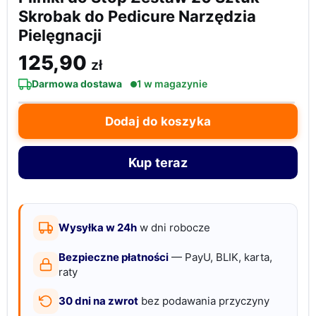
Skrobak do Pedicure Narzędzia
Pielęgnacji
125,90
zł
Darmowa dostawa
1 w magazynie
ilość
Dodaj do koszyka
Pilniki
do
Kup teraz
Stóp
Zestaw
20
Sztuk
Wysyłka w 24h
w dni robocze
Skrobak
Bezpieczne płatności
— PayU, BLIK, karta,
do
raty
Pedicure
30 dni na zwrot
bez podawania przyczyny
Narzędzia