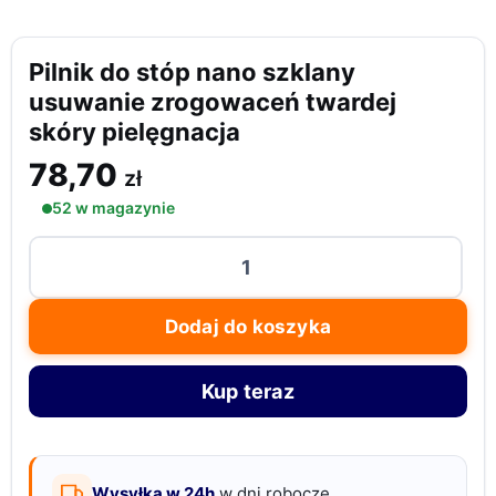
Pilnik do stóp nano szklany
usuwanie zrogowaceń twardej
skóry pielęgnacja
78,70
zł
52 w magazynie
ilość
Pilnik
do
Dodaj do koszyka
stóp
nano
Kup teraz
szklany
usuwanie
zrogowaceń
twardej
Wysyłka w 24h
w dni robocze