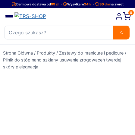
Przejdź
Darmowa dostawa od
99 zł
Wysyłka w
24h
30 dni
na zwrot
do
0
treści
Strona Główna
/
Produkty
/
Zestawy do manicure i pedicure
/
Pilnik do stóp nano szklany usuwanie zrogowaceń twardej
skóry pielęgnacja