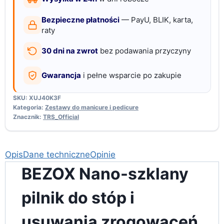
skóry
Bezpieczne płatności
— PayU, BLIK, karta,
pielęgnacja
raty
30 dni na zwrot
bez podawania przyczyny
Gwarancja
i pełne wsparcie po zakupie
SKU:
XUJ40K3F
Kategoria:
Zestawy do manicure i pedicure
Znacznik:
TRS_Official
Opis
Dane techniczne
Opinie
BEZOX Nano-szklany
pilnik do stóp i
usuwania zrogowaceń