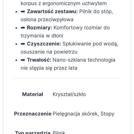
korpus z ergonomicznym uchwytem
➡️
Zawartość zestawu:
Pilnik do stóp,
osłona przeciwpyłowa
➡️
Rozmiary:
Komfortowy rozmiar do
trzymania w dłoni
➡️
Czyszczenie:
Spłukiwanie pod wodą,
osuszanie na powietrzu
➡️
Trwałość:
Nano-szklana technologia
nie stępia się przez lata
Materiał
Kryształ/szkło
Przeznaczenie
Pielęgnacja skórek, Stopy
Typ narzędzia
Pilnik