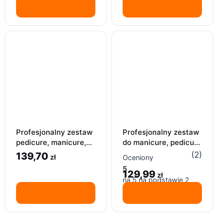
oceny klienta
ocen klientów
Profesjonalny zestaw
Profesjonalny zestaw
pedicure, manicure,
do manicure, pedicure
18 narzędzi,
23 sztuk, narzędzi do
(2)
139,70
zł
Oceniony
pielęgnacji paznokci
paznokci
5
129,99
zł
na 5 na podstawie
2
ocen klientów