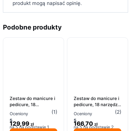
produkt mogą napisać opinię.
Podobne produkty
Zestaw do manicure i
Zestaw do manicure i
pedicure, 18
pedicure, 18 narzędzi
elementów – różowe
– stal nierdzewna, etui
(1)
(2)
Oceniony
Oceniony
etui
5
5
129,99
166,70
zł
zł
na 5 na podstawie
1
na 5 na podstawie
2