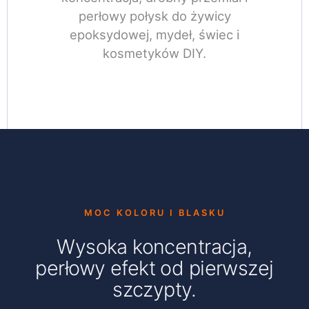
perłowy połysk do żywicy
epoksydowej, mydeł, świec i
kosmetyków DIY.
MOC KOLORU I BLASKU
Wysoka koncentracja,
perłowy efekt od pierwszej
szczypty.