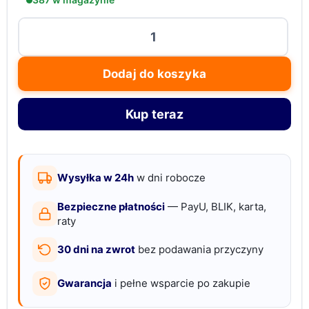
ilość
Pigment
miki
Dodaj do koszyka
dyesmee
18
Kup teraz
kolorów
proszek
do
żywicy
Wysyłka w 24h
w dni robocze
mydeł
Bezpieczne płatności
— PayU, BLIK, karta,
świec
raty
DIY
30 dni na zwrot
bez podawania przyczyny
Gwarancja
i pełne wsparcie po zakupie