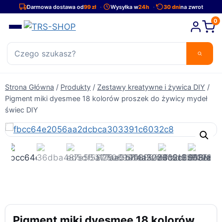
Przejdź
Darmowa dostawa od
99 zł
Wysyłka w
24h
30 dni
na zwrot
do
0
treści
Strona Główna
/
Produkty
/
Zestawy kreatywne i żywica DIY
/
Pigment miki dyesmee 18 kolorów proszek do żywicy mydeł
świec DIY
Pigment miki dyesmee 18 kolorów