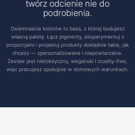
twórz odcienie nie do
podrobienia.
Osiemnaście kolorów to baza, z której budujesz
własną paletę. Łącz pigmenty, eksperymentuj z
proporcjami i projektuj produkty dokładnie takie, jak
chcesz — spersonalizowane i niepowtarzalne.
Zestaw jest nietoksyczny, wegański i cruelty-free,
więc pracujesz spokojnie w domowych warunkach.