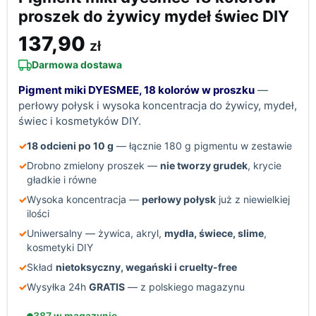
proszek do żywicy mydeł świec DIY
137,90
zł
Darmowa dostawa
Pigment miki DYESMEE, 18 kolorów w proszku
—
perłowy połysk i wysoka koncentracja do żywicy, mydeł,
świec i kosmetyków DIY.
✓
18 odcieni po 10 g
— łącznie 180 g pigmentu w zestawie
✓
Drobno zmielony proszek —
nie tworzy grudek
, krycie
gładkie i równe
✓
Wysoka koncentracja —
perłowy połysk
już z niewielkiej
ilości
✓
Uniwersalny — żywica, akryl,
mydła, świece, slime
,
kosmetyki DIY
✓
Skład
nietoksyczny, wegański i cruelty-free
✓
Wysyłka 24h
GRATIS
— z polskiego magazynu
387 w magazynie