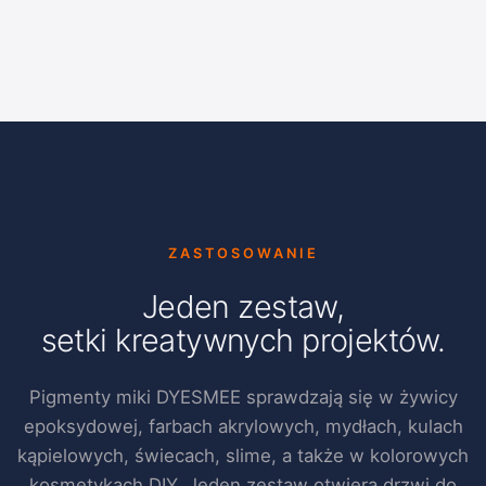
ZASTOSOWANIE
Jeden zestaw,
setki kreatywnych projektów.
Pigmenty miki DYESMEE sprawdzają się w żywicy
epoksydowej, farbach akrylowych, mydłach, kulach
kąpielowych, świecach, slime, a także w kolorowych
kosmetykach DIY. Jeden zestaw otwiera drzwi do