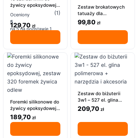
żywicy epoksydowej,
Zestaw brokatowych
barwniki do żywic UV,
(1)
tatuaży dla
Oceniony
18 x 10ml
dziewczynek 36
99,80
5
zł
129,70
zł
kolorów 220
na 5 na podstawie
1
szablonów 3 kleje
oceny klienta
Zestaw do biżuterii
3w1 – 527 el. glina
Foremki silikonowe do
polimerowa +
209,70
żywicy epoksydowej,
zł
narzędzia i akcesoria
zestaw 320 foremek
189,70
zł
żywica odlew