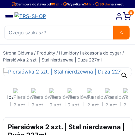
Przejdź
Darmowa dostawa od
99 zł
Wysyłka w
24h
30 dni
na zwrot
do
0
treści
Strona Główna
/
Produkty
/
Humidory i akcesoria do cygar
/
Piersiówka 2 szt. | Stal nierdzewna | Duża 227ml
Piersiówka 2 szt. | Stal nierdzewna |