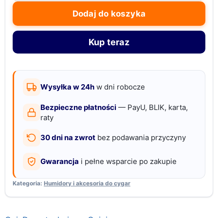
2
Dodaj do koszyka
szt.
|
Kup teraz
Stal
nierdzewna
|
Duża
Wysyłka w 24h
w dni robocze
227ml
Bezpieczne płatności
— PayU, BLIK, karta,
raty
30 dni na zwrot
bez podawania przyczyny
Gwarancja
i pełne wsparcie po zakupie
Kategoria:
Humidory i akcesoria do cygar