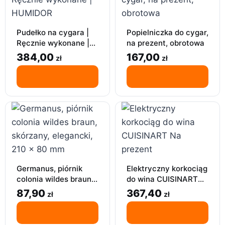
Pudełko na cygara |
Popielniczka do cygar,
Ręcznie wykonane |
na prezent, obrotowa
HUMIDOR
384,00
167,00
zł
zł
Germanus, piórnik
Elektryczny korkociąg
colonia wildes braun,
do wina CUISINART
skórzany, elegancki,
Na prezent
87,90
367,40
zł
zł
210 x 80 mm