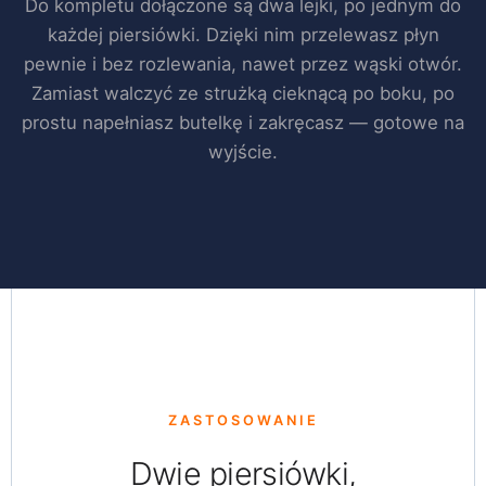
Do kompletu dołączone są dwa lejki, po jednym do
każdej piersiówki. Dzięki nim przelewasz płyn
pewnie i bez rozlewania, nawet przez wąski otwór.
Zamiast walczyć ze strużką cieknącą po boku, po
prostu napełniasz butelkę i zakręcasz — gotowe na
wyjście.
ZASTOSOWANIE
Dwie piersiówki,