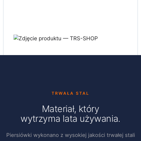
TRWAŁA STAL
Materiał, który
wytrzyma lata używania.
Piersiówki wykonano z wysokiej jakości trwałej stali