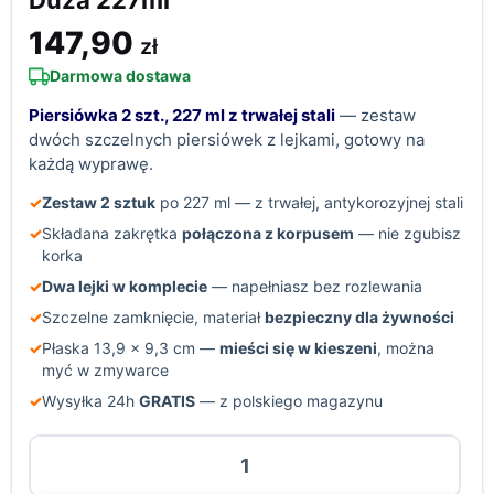
Duża 227ml
147,90
zł
Darmowa dostawa
Piersiówka 2 szt., 227 ml z trwałej stali
— zestaw
dwóch szczelnych piersiówek z lejkami, gotowy na
każdą wyprawę.
✓
Zestaw 2 sztuk
po 227 ml — z trwałej, antykorozyjnej stali
✓
Składana zakrętka
połączona z korpusem
— nie zgubisz
korka
✓
Dwa lejki w komplecie
— napełniasz bez rozlewania
✓
Szczelne zamknięcie, materiał
bezpieczny dla żywności
✓
Płaska 13,9 × 9,3 cm —
mieści się w kieszeni
, można
myć w zmywarce
✓
Wysyłka 24h
GRATIS
— z polskiego magazynu
ilość
Piersiówka