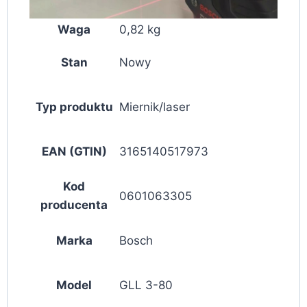
Waga
0,82 kg
Stan
Nowy
Typ produktu
Miernik/laser
EAN (GTIN)
3165140517973
Kod
0601063305
producenta
Marka
Bosch
Model
GLL 3-80