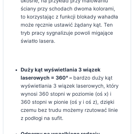
ukośne, na przykład przy malowaniu
ściany przy schodach dwoma kolorami,
to korzystając z funkcji blokady wahadła
może ręcznie ustawić żądany kąt. Ten
tryb pracy sygnalizuje powoli migające
światło lasera.
Duży kąt wyświetlania 3 wiązek
laserowych = 360° –
bardzo duży kąt
wyświetlania 3 wiązek laserowych, który
wynosi 360 stopni w poziomie (oś x) i
360 stopni w pionie (oś y i oś z), dzięki
czemu bez trudu możemy rzutować linie
z podłogi na sufit.
Odporny na wszelkiego rodzaju