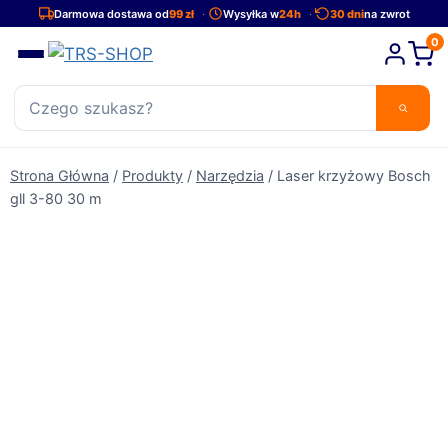
Przejdź
Darmowa dostawa od
99 zł
Wysyłka w
24h
30 dni
na zwrot
do
0
treści
Strona Główna
/
Produkty
/
Narzędzia
/
Laser krzyżowy Bosch
gll 3-80 30 m