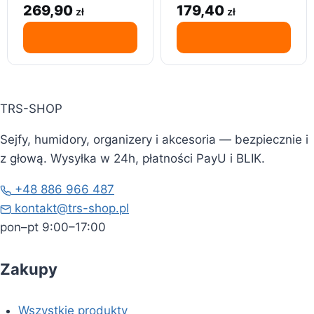
narzynek 28 el
bitów, grzechotka
269,90
179,40
zł
zł
TRS-SHOP
Sejfy, humidory, organizery i akcesoria — bezpiecznie i
z głową. Wysyłka w 24h, płatności PayU i BLIK.
+48 886 966 487
kontakt@trs-shop.pl
pon–pt 9:00–17:00
Zakupy
Wszystkie produkty