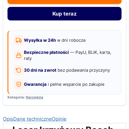
Bosch
gll
Kup teraz
3-
80
30
m
Wysyłka w 24h
w dni robocze
Bezpieczne płatności
— PayU, BLIK, karta,
raty
30 dni na zwrot
bez podawania przyczyny
Gwarancja
i pełne wsparcie po zakupie
Kategoria:
Narzędzia
Opis
Dane techniczne
Opinie