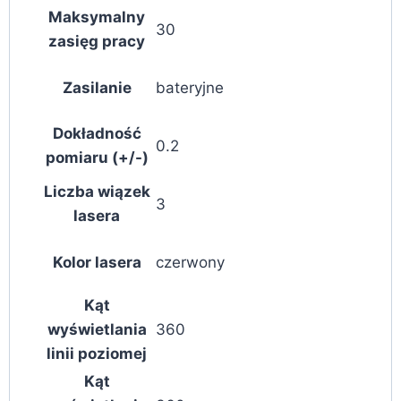
Maksymalny
30
zasięg pracy
Zasilanie
bateryjne
Dokładność
0.2
pomiaru (+/-)
Liczba wiązek
3
lasera
Kolor lasera
czerwony
Kąt
wyświetlania
360
linii poziomej
Kąt