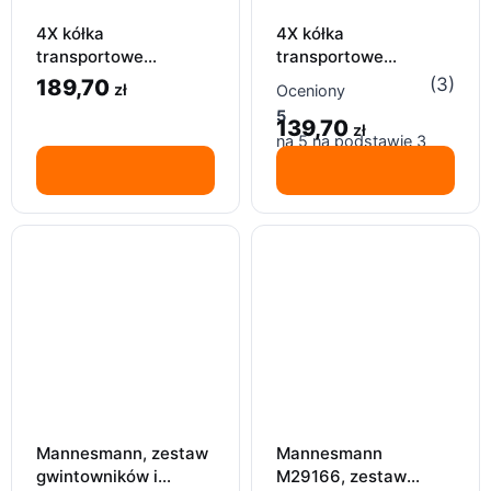
4X kółka
4X kółka
transportowe
transportowe
obrotowe, koła
obrotowe, koła, 75MM
(3)
189,70
zł
Oceniony
100MM 460KG z
400KG z hamulcem
5
hamulcem
139,70
zł
na 5 na podstawie
3
ocen klientów
Mannesmann, zestaw
Mannesmann
gwintowników i
M29166, zestaw