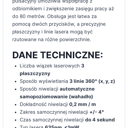
pulsacyjny umożliwia współpracę z
odbiornikiem i zwiększenie zasięgu pracy aż
do 80 metrów. Obsługa jest łatwa za
pomocą dwóch przycisków, a precyzyjne
płaszczyzny i linie lasera mogą być
rzutowane na różne powierzchnie.
DANE TECHNICZNE:
Liczba wiązek laserowych
3
płaszczyzny
Sposób wyświetlania
3 linie 360° (x, y, z)
Sposób niwelacji
automatyczne
samopoziomowanie (wahadło)
Dokładność niwelacji
0,2 mm / m
Zakres samoczynnej niwelacji
+/- 4°
Czas samoczynnej niwelacji
do 4 sekund
Typ lasera
635nm, <1mW