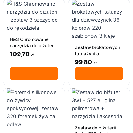
H&S Chromowane
narzędzia do biżuterii
Zestaw brokatowych
– zestaw 3 szczypiec
109,70
tatuaży dla
zł
do rękodzieła
dziewczynek 36
99,80
zł
kolorów 220
szablonów 3 kleje
Zestaw do biżuterii