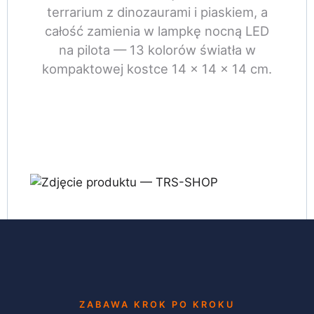
terrarium z dinozaurami i piaskiem, a
całość zamienia w lampkę nocną LED
na pilota — 13 kolorów światła w
kompaktowej kostce 14 × 14 × 14 cm.
ZABAWA KROK PO KROKU