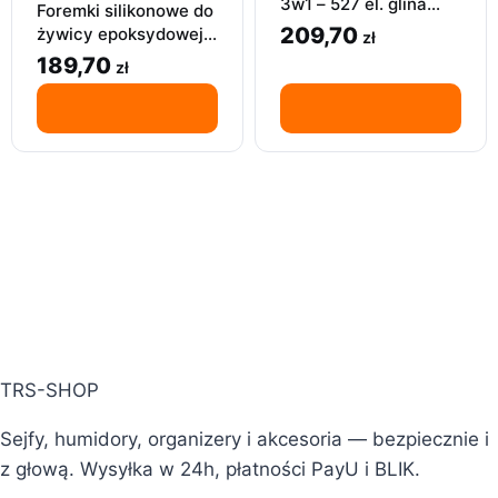
3w1 – 527 el. glina
Foremki silikonowe do
polimerowa +
209,70
żywicy epoksydowej,
zł
narzędzia i akcesoria
zestaw 320 foremek
189,70
zł
żywica odlew
TRS-SHOP
Sejfy, humidory, organizery i akcesoria — bezpiecznie i
z głową. Wysyłka w 24h, płatności PayU i BLIK.