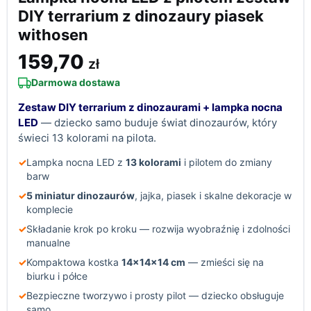
DIY terrarium z dinozaury piasek
withosen
159,70
zł
Darmowa dostawa
Zestaw DIY terrarium z dinozaurami + lampka nocna
LED
— dziecko samo buduje świat dinozaurów, który
świeci 13 kolorami na pilota.
✓
Lampka nocna LED z
13 kolorami
i pilotem do zmiany
barw
✓
5 miniatur dinozaurów
, jajka, piasek i skalne dekoracje w
komplecie
✓
Składanie krok po kroku — rozwija wyobraźnię i zdolności
manualne
✓
Kompaktowa kostka
14×14×14 cm
— zmieści się na
biurku i półce
✓
Bezpieczne tworzywo i prosty pilot — dziecko obsługuje
samo