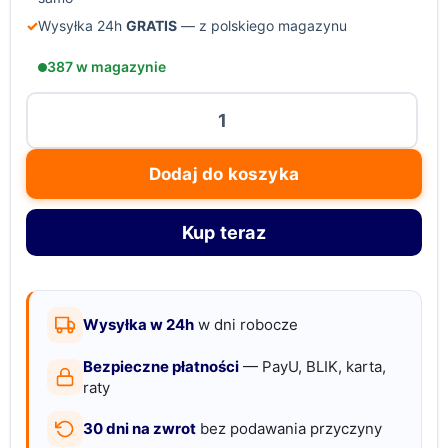
✓
Wysyłka 24h
GRATIS
— z polskiego magazynu
387 w magazynie
ilość
Lampka
nocna
Dodaj do koszyka
LED
z
Kup teraz
pilotem
zestaw
DIY
terrarium
Wysyłka w 24h
w dni robocze
z
Bezpieczne płatności
— PayU, BLIK, karta,
dinozaury
raty
piasek
30 dni na zwrot
bez podawania przyczyny
withosen