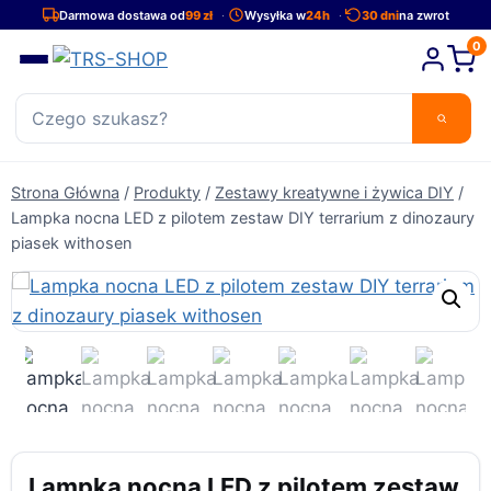
Przejdź
Darmowa dostawa od
99 zł
Wysyłka w
24h
30 dni
na zwrot
do
0
treści
Strona Główna
/
Produkty
/
Zestawy kreatywne i żywica DIY
/
Lampka nocna LED z pilotem zestaw DIY terrarium z dinozaury
piasek withosen
Lampka nocna LED z pilotem zestaw