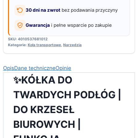
30 dni na zwrot
bez podawania przyczyny
Gwarancja
i pełne wsparcie po zakupie
SKU:
4010537681012
Kategorie:
Koła transportowe
,
Narzędzia
Opis
Dane techniczne
Opinie
✨KÓŁKA DO
TWARDYCH PODŁÓG |
DO KRZESEŁ
BIUROWYCH |