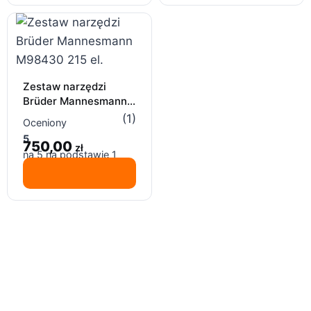
Zestaw narzędzi
Brüder Mannesmann
M98430 215 el.
(1)
Oceniony
5
750,00
zł
na 5 na podstawie
1
oceny klienta