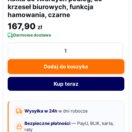
krzeseł biurowych, funkcja
hamowania, czarne
167,90
zł
Darmowa dostawa
ilość
Kółka
do
Dodaj do koszyka
twardych
podłóg,
Kup teraz
do
krzeseł
biurowych,
funkcja
Wysyłka w 24h
w dni robocze
hamowania,
Bezpieczne płatności
— PayU, BLIK, karta,
czarne
raty