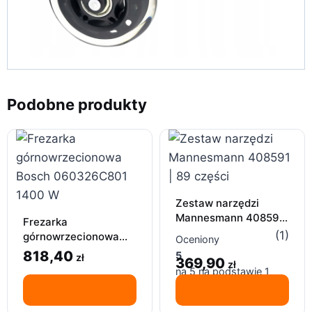
Podobne produkty
Zestaw narzędzi
Mannesmann 408591
Frezarka
| 89 części
(1)
górnowrzecionowa
Oceniony
Bosch 060326C801
818,40
5
zł
369,90
zł
1400 W
na 5 na podstawie
1
oceny klienta