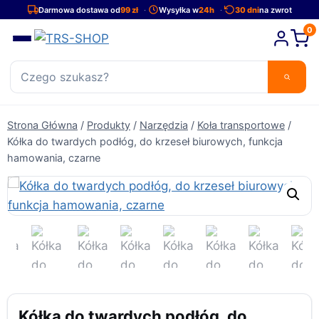
Przejdź
Darmowa dostawa od
99 zł
Wysyłka w
24h
30 dni
na zwrot
do
0
treści
Strona Główna
/
Produkty
/
Narzędzia
/
Koła transportowe
/
Kółka do twardych podłóg, do krzeseł biurowych, funkcja
hamowania, czarne
Kółka do twardych podłóg, do