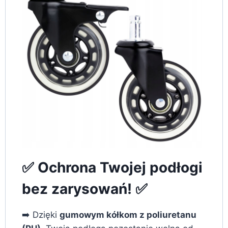
✅ Ochrona Twojej podłogi
bez zarysowań! ✅
➡️ Dzięki
gumowym kółkom z poliuretanu