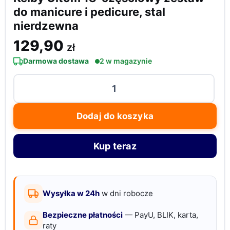
do manicure i pedicure, stal
nierdzewna
129,90
zł
Darmowa dostawa
2 w magazynie
ilość
Keiby
Citom
Dodaj do koszyka
18-
częściowy
Kup teraz
zestaw
do
manicure
i
Wysyłka w 24h
w dni robocze
pedicure,
Bezpieczne płatności
— PayU, BLIK, karta,
stal
raty