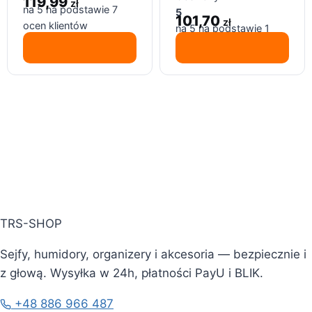
119,99
zł
premium grube
na 5 na podstawie
7
5
paznokcie
101,70
zł
ocen klientów
na 5 na podstawie
1
oceny klienta
TRS-SHOP
Sejfy, humidory, organizery i akcesoria — bezpiecznie i
z głową. Wysyłka w 24h, płatności PayU i BLIK.
+48 886 966 487