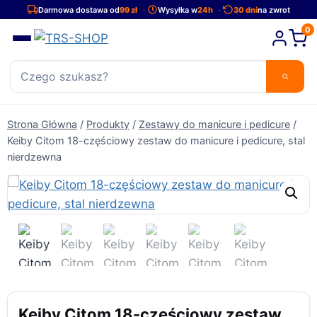
Przejdź
Darmowa dostawa od
99 zł
Wysyłka w
24h
30 dni
na zwrot
do
0
treści
Strona Główna
/
Produkty
/
Zestawy do manicure i pedicure
/
Keiby Citom 18-częściowy zestaw do manicure i pedicure, stal
nierdzewna
Keiby Citom 18-częściowy zestaw