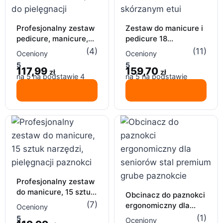
Profesjonalny zestaw
Zestaw do manicure i
pedicure, manicure,
pedicure 18
18 narzędzi do
elementów – stal
(4)
(11)
Oceniony
Oceniony
pielęgnacji
nierdzewna, etui
5
5
117,99
159,70
zł
zł
na 5 na podstawie
4
na 5 na podstawie
ocen klientów
11
ocen klientów
Profesjonalny zestaw
do manicure, 15 sztuk
Obcinacz do paznokci
narzędzi, pielęgnacji
(7)
ergonomiczny dla
Oceniony
paznokci
seniorów stal
(1)
5
Oceniony