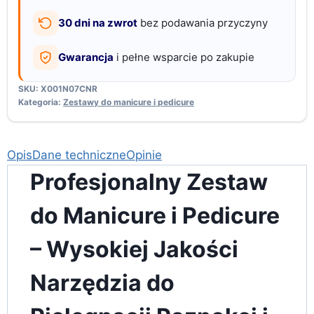
nierdzewna
30 dni na zwrot
bez podawania przyczyny
Gwarancja
i pełne wsparcie po zakupie
SKU:
X001N07CNR
Kategoria:
Zestawy do manicure i pedicure
Opis
Dane techniczne
Opinie
Profesjonalny Zestaw
do Manicure i Pedicure
– Wysokiej Jakości
Narzędzia do