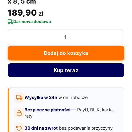
x 8, 5 cm
189,90
zł
Darmowa dostawa
ilość
Kaseta
na
Dodaj do koszyka
pieniądze
zamykana,
Kup teraz
z
deską
do
liczenia
Wysyłka w 24h
w dni robocze
monet,
Bezpieczne płatności
— PayU, BLIK, karta,
30,
raty
5
30 dni na zwrot
bez podawania przyczyny
x