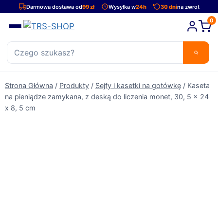
Przejdź
Darmowa dostawa od
99 zł
Wysyłka w
24h
30 dni
na zwrot
do
0
treści
Strona Główna
/
Produkty
/
Sejfy i kasetki na gotówkę
/
Kaseta
na pieniądze zamykana, z deską do liczenia monet, 30, 5 x 24
x 8, 5 cm