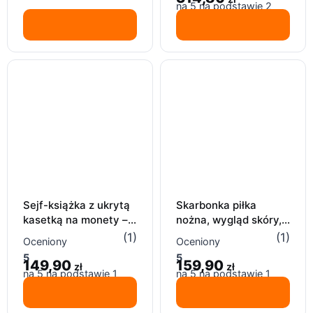
na 5 na podstawie
2
ocen klientów
Sejf-książka z ukrytą
Skarbonka piłka
kasetką na monety –
nożna, wygląd skóry,
motyw włoski (Bella
15 cm, czarno-BIAŁA
(1)
(1)
Oceniony
Oceniony
Italia)
5
5
149,90
159,90
zł
zł
na 5 na podstawie
1
na 5 na podstawie
1
oceny klienta
oceny klienta