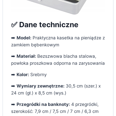
✅ Dane techniczne
➡️
Model:
Praktyczna kasetka na pieniądze z
zamkiem bębenkowym
➡️
Materiał:
Bezszwowa blacha stalowa,
powłoka proszkowa odporna na zarysowania
➡️
Kolor:
Srebrny
➡️
Wymiary zewnętrzne:
30,5 cm (szer.) x
24 cm (gł.) x 8,5 cm (wys.)
➡️
Przegródki na banknoty:
4 przegródki,
szerokość: 7,9 cm / 7,5 cm / 7 cm / 6,3 cm