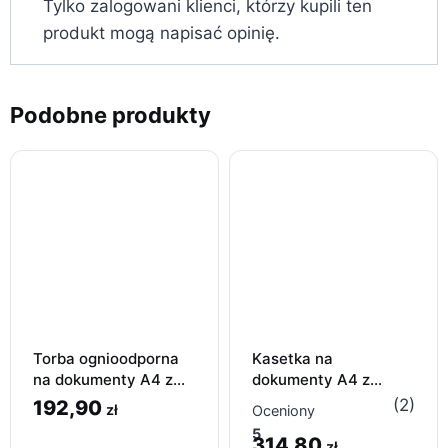
Tylko zalogowani klienci, którzy kupili ten
produkt mogą napisać opinię.
Podobne produkty
Torba ognioodporna
Kasetka na
na dokumenty A4 z
dokumenty A4 z
zamkiem szyfrowym –
zamkiem szyfrowym –
(2)
192,90
zł
Oceniony
38×28 cm
metalowa, jasnoszara
5
314,80
zł