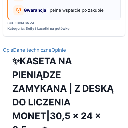
24
Gwarancja
i pełne wsparcie po zakupie
x
8,
SKU:
BI8A6NV4
5
Kategoria:
Sejfy i kasetki na gotówkę
cm
Opis
Dane techniczne
Opinie
✨KASETA NA
PIENIĄDZE
ZAMYKANA | Z DESKĄ
DO LICZENIA
MONET|30,5 x 24 x