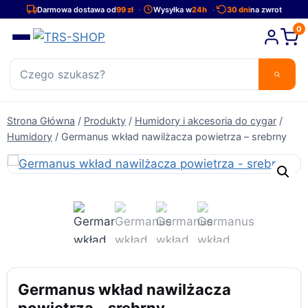
Przejdź
Darmowa dostawa od
99 zł
Wysyłka w
24h
30 dni
na zwrot
do
0
treści
Strona Główna
/
Produkty
/
Humidory i akcesoria do cygar
/
Humidory
/
Germanus wkład nawilżacza powietrza – srebrny
Germanus wkład nawilżacza