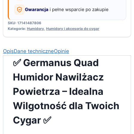
Gwarancja
i pełne wsparcie po zakupie
SKU:
17141487806
Kategorie:
Humidory
,
Humidory i akcesoria do cygar
Opis
Dane techniczne
Opinie
✅ Germanus Quad
Humidor Nawilżacz
Powietrza – Idealna
Wilgotność dla Twoich
Cygar ✅