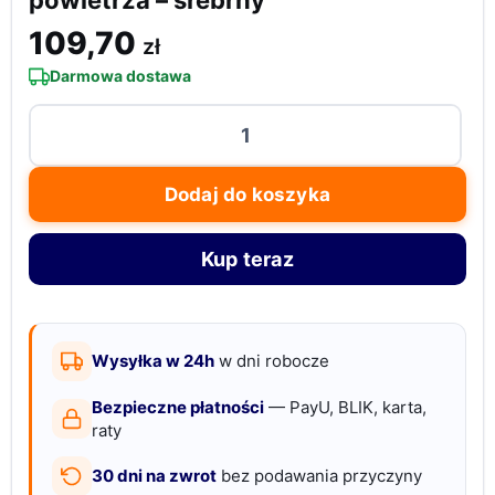
powietrza – srebrny
109,70
zł
Darmowa dostawa
ilość
Germanus
wkład
Dodaj do koszyka
nawilżacza
powietrza
Kup teraz
-
srebrny
Wysyłka w 24h
w dni robocze
Bezpieczne płatności
— PayU, BLIK, karta,
raty
30 dni na zwrot
bez podawania przyczyny