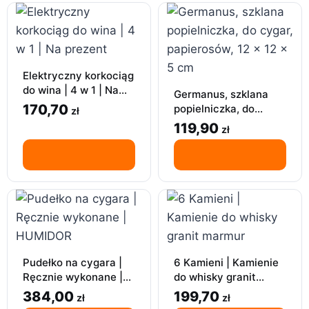
Elektryczny korkociąg
do wina | 4 w 1 | Na
Germanus, szklana
prezent
170,70
popielniczka, do
zł
cygar, papierosów, 12
119,90
zł
x 12 x 5 cm
Pudełko na cygara |
6 Kamieni | Kamienie
Ręcznie wykonane |
do whisky granit
HUMIDOR
marmur
384,00
199,70
zł
zł