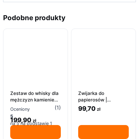
Podobne produkty
Zestaw do whisky dla
Zwijarka do
mężczyzn kamienie
papierosów |
granitowe + 2 szklanki
Germanus | Metalowa
(1)
99,70
zł
Oceniony
+ akcesoria
6-8mm
5
199,90
zł
na 5 na podstawie
1
oceny klienta