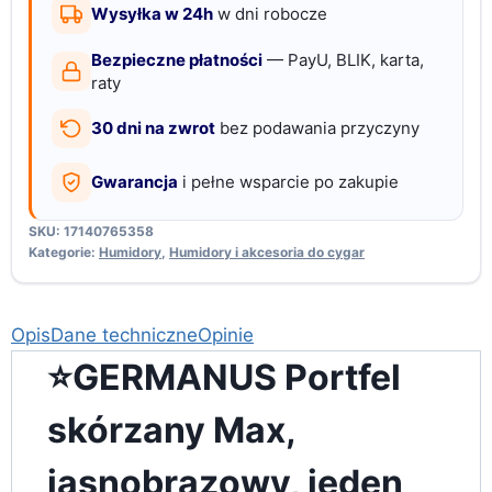
klasyczny
Wysyłka w 24h
w dni robocze
Bezpieczne płatności
— PayU, BLIK, karta,
raty
30 dni na zwrot
bez podawania przyczyny
Gwarancja
i pełne wsparcie po zakupie
SKU:
17140765358
Kategorie:
Humidory
,
Humidory i akcesoria do cygar
Opis
Dane techniczne
Opinie
⭐️GERMANUS Portfel
skórzany Max,
jasnobrązowy, jeden