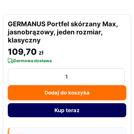
GERMANUS Portfel skórzany Max,
jasnobrązowy, jeden rozmiar,
klasyczny
109,70
zł
Darmowa dostawa
ilość
GERMANUS
Portfel
Dodaj do koszyka
skórzany
Max,
Kup teraz
jasnobrązowy,
jeden
rozmiar,