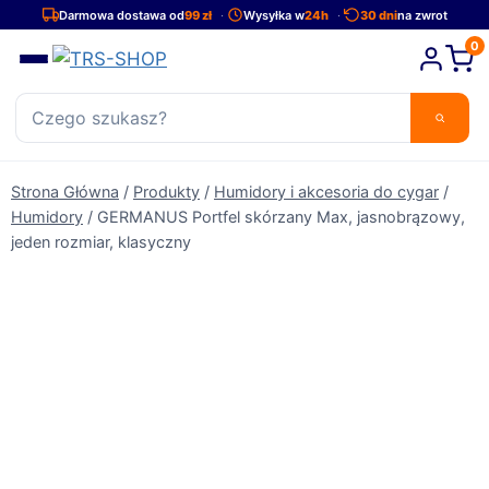
Przejdź
Darmowa dostawa od
99 zł
Wysyłka w
24h
30 dni
na zwrot
do
0
treści
Strona Główna
/
Produkty
/
Humidory i akcesoria do cygar
/
Humidory
/
GERMANUS Portfel skórzany Max, jasnobrązowy,
jeden rozmiar, klasyczny