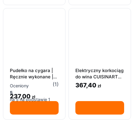
Pudełko na cygara |
Elektryczny korkociąg
Ręcznie wykonane |
do wina CUISINART
HUMIDOR
Na prezent
(1)
367,40
zł
Oceniony
5
237,00
zł
na 5 na podstawie
1
oceny klienta