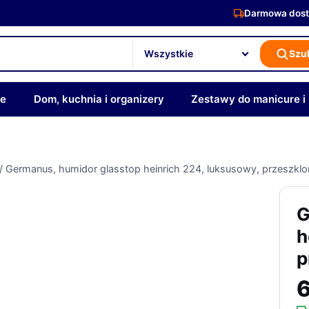
Darmowa dost
Szu
ze
Dom, kuchnia i organizery
Zestawy do manicure i
/
Germanus, humidor glasstop heinrich 224, luksusowy, przeszkl
G
h
p