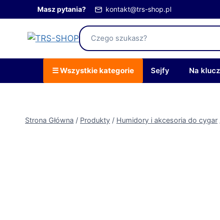
Przejdź
Masz pytania?
kontakt@trs-shop.pl
do
treści
☰ Wszystkie kategorie
Sejfy
Na kluc
Strona Główna
/
Produkty
/
Humidory i akcesoria do cygar