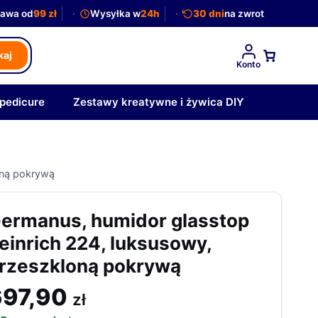
awa od
99 zł
Wysyłka w
24h
30 dni
na zwrot
kaj
Konto
 pedicure
Zestawy kreatywne i żywica DIY
oną pokrywą
ermanus, humidor glasstop
einrich 224, luksusowy,
rzeszkloną pokrywą
697,90
zł