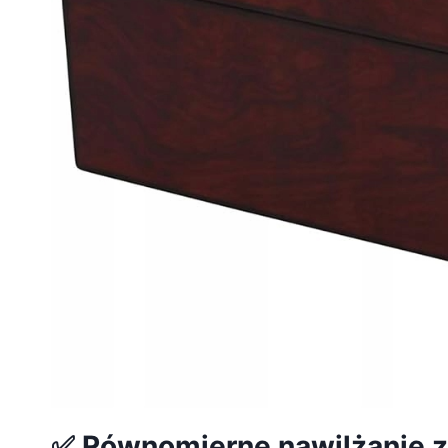
✅ Równomierne nawilżanie z