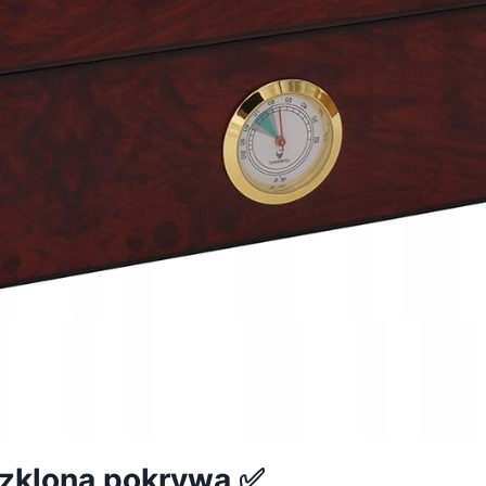
zkloną pokrywą ✅