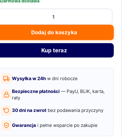
Darmowa dostawa
ość
ermanus,
umidor
Dodaj do koszyka
asstop
inrich
Kup teraz
4,
uksusowy,
zeszkloną
Wysyłka w 24h
w dni robocze
okrywą
Bezpieczne płatności
— PayU, BLIK, karta,
raty
30 dni na zwrot
bez podawania przyczyny
Gwarancja
i pełne wsparcie po zakupie