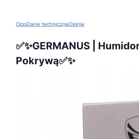
Opis
Dane techniczne
Opinie
✅✨GERMANUS | Humidor G
Pokrywą✅✨