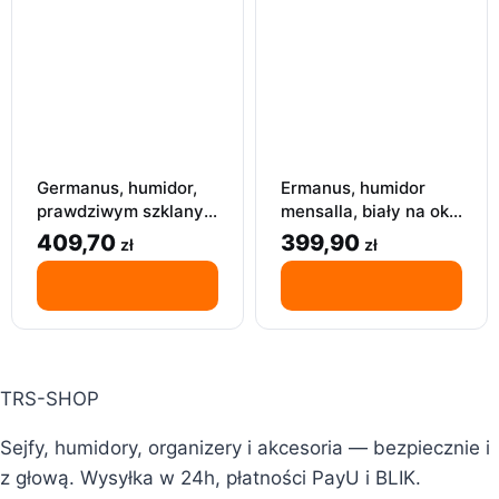
Germanus, humidor,
Ermanus, humidor
prawdziwym szklanym
mensalla, biały na ok.
blatem, czarny
30 cygara
409,70
399,90
zł
zł
TRS-SHOP
Sejfy, humidory, organizery i akcesoria — bezpiecznie i
z głową. Wysyłka w 24h, płatności PayU i BLIK.