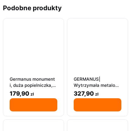
Podobne produkty
Germanus monument
GERMANUS|
i, duża popielniczka,
Wytrzymała metalowa
do cygara czarno-
zapalniczka | srebrna
179,90
327,90
zł
zł
Złota, 22×22 cm