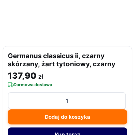
Germanus classicus ii, czarny
skórzany, żart tytoniowy, czarny
137,90
zł
Darmowa dostawa
ilość
Germanus
classicus
Dodaj do koszyka
ii,
czarny
Kup teraz