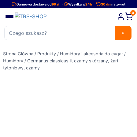
Przejdź
Darmowa dostawa od
99 zł
Wysyłka w
24h
30 dni
na zwrot
do
0
treści
Strona Główna
/
Produkty
/
Humidory i akcesoria do cygar
/
Humidory
/
Germanus classicus ii, czarny skórzany, żart
tytoniowy, czarny