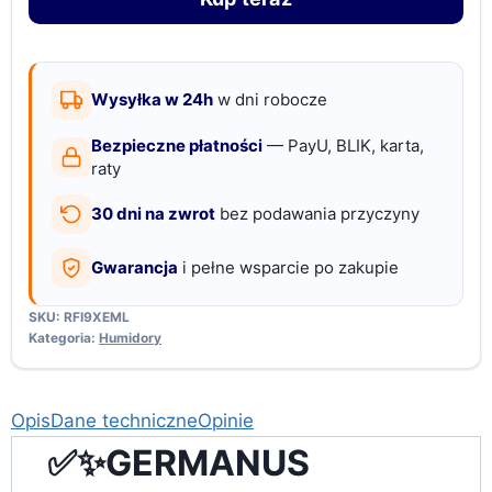
skórzany,
żart
tytoniowy,
czarny
Wysyłka w 24h
w dni robocze
Bezpieczne płatności
— PayU, BLIK, karta,
raty
30 dni na zwrot
bez podawania przyczyny
Gwarancja
i pełne wsparcie po zakupie
SKU:
RFI9XEML
Kategoria:
Humidory
Opis
Dane techniczne
Opinie
✅✨GERMANUS