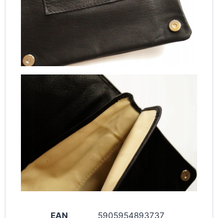
EAN
5905954893737