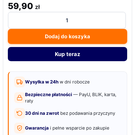
59,90
zł
ilość
Etui
iPhone
Dodaj do koszyka
15,
eko
Kup teraz
-
skóra,
plecki
obudowa
Wysyłka w 24h
w dni robocze
skórzana,
Bezpieczne płatności
— PayU, BLIK, karta,
pokrowiec
raty
skórzany
30 dni na zwrot
bez podawania przyczyny
Gwarancja
i pełne wsparcie po zakupie