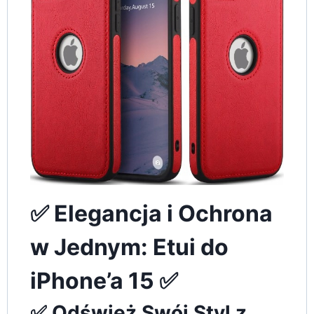
✅ Elegancja i Ochrona
w Jednym: Etui do
iPhone’a 15 ✅
✅ Odśwież Swój Styl z