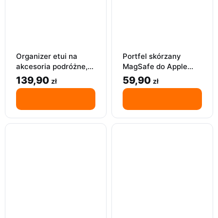
Organizer etui na
Portfel skórzany
akcesoria podróżne,
MagSafe do Apple
Apple MacBook
iPhone 15 14 13 12 pro
139,90
59,90
zł
zł
iPhone torba zasilacz
max plus mini