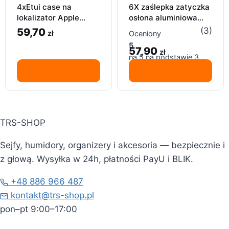
4xEtui case na
6X zaślepka zatyczka
lokalizator Apple
osłona aluminiowa
airtag brelok etui
przeciwpyłowa Apple
(3)
59,70
zł
Oceniony
ochronne brązowe
Samsung USB-C
5
czarne
57,90
zł
na 5 na podstawie
3
ocen klientów
TRS-SHOP
Sejfy, humidory, organizery i akcesoria — bezpiecznie i
z głową. Wysyłka w 24h, płatności PayU i BLIK.
+48 886 966 487
kontakt@trs-shop.pl
pon–pt 9:00–17:00