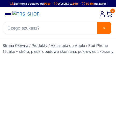
Przejdź
Darmowa dostawa od
99 zł
Wysyłka w
24h
30 dni
na zwrot
do
0
treści
Strona Główna
/
Produkty
/
Akcesoria do Apple
/
Etui iPhone
15, eko – skóra, plecki obudowa skórzana, pokrowiec skórzany