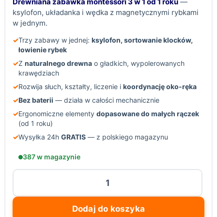
Drewniana zabawka montessori 3 w 1 od 1 roku
—
ksylofon, układanka i wędka z magnetycznymi rybkami
w jednym.
✓
Trzy zabawy w jednej:
ksylofon, sortowanie klocków,
łowienie rybek
✓
Z
naturalnego drewna
o gładkich, wypolerowanych
krawędziach
✓
Rozwija słuch, kształty, liczenie i
koordynację oko-ręka
✓
Bez baterii
— działa w całości mechanicznie
✓
Ergonomiczne elementy
dopasowane do małych rączek
(od 1 roku)
✓
Wysyłka 24h
GRATIS
— z polskiego magazynu
387 w magazynie
ilość
Drewniana
zabawka
Dodaj do koszyka
montessori