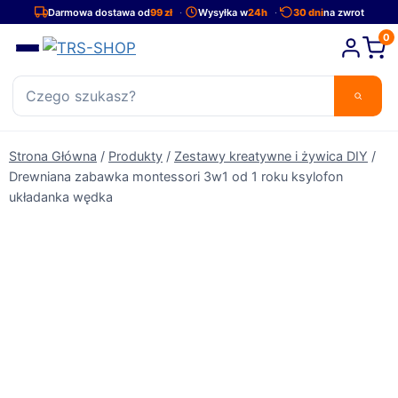
Przejdź
Darmowa dostawa od
99 zł
Wysyłka w
24h
30 dni
na zwrot
do
0
treści
Strona Główna
/
Produkty
/
Zestawy kreatywne i żywica DIY
/
Drewniana zabawka montessori 3w1 od 1 roku ksylofon
układanka wędka