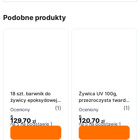
Podobne produkty
18 szt. barwnik do
Żywica UV 100g,
żywicy epoksydowej,
przezroczysta twarda
barwniki do żywic UV,
do biżuterii, odlewania
(1)
(1)
Oceniony
Oceniony
18 x 10ml
majsterkowania
5
5
129,70
120,70
zł
zł
na 5 na podstawie
1
na 5 na podstawie
1
oceny klienta
oceny klienta