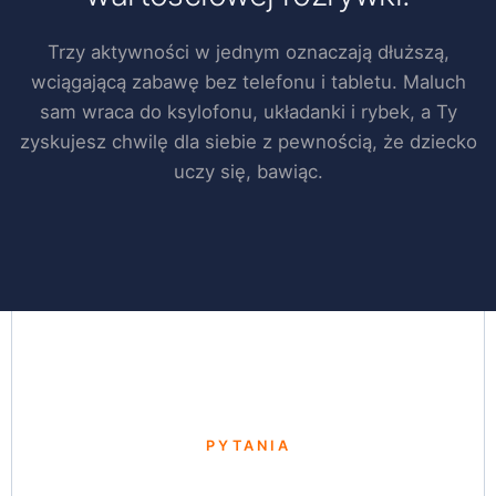
Trzy aktywności w jednym oznaczają dłuższą,
wciągającą zabawę bez telefonu i tabletu. Maluch
sam wraca do ksylofonu, układanki i rybek, a Ty
zyskujesz chwilę dla siebie z pewnością, że dziecko
uczy się, bawiąc.
PYTANIA