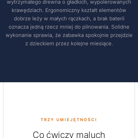
wytrzymałego drewna o gładkich, wypolerowanych
krawędziach. Ergonomiczny kształt elementów
dobrze leży w małych rączkach, a brak baterii
oznacza jedną rzecz mniej do pilnowania. Solidne
wykonanie sprawia, że zabawka spokojnie przejdzie
z dzieckiem przez kolejne miesiące.
TRZY UMIEJĘTNOŚCI
Co ćwiczy maluch