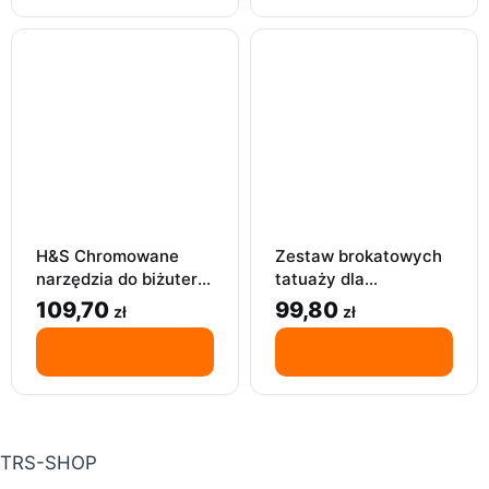
H&S Chromowane
Zestaw brokatowych
narzędzia do biżuterii
tatuaży dla
– zestaw 3 szczypiec
dziewczynek 36
109,70
99,80
zł
zł
do rękodzieła
kolorów 220
szablonów 3 kleje
TRS-SHOP