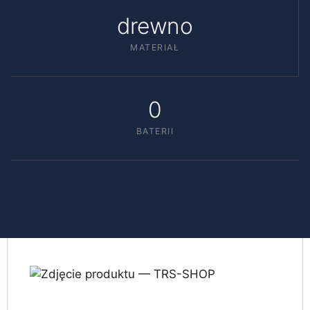
drewno
MATERIAŁ
0
BATERII