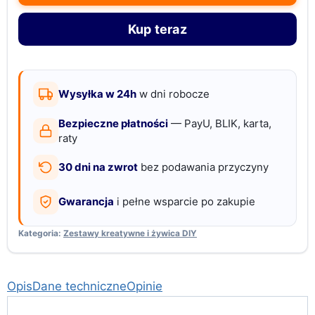
3w1
Kup teraz
od
1
roku
ksylofon
Wysyłka w 24h
w dni robocze
układanka
Bezpieczne płatności
— PayU, BLIK, karta,
wędka
raty
30 dni na zwrot
bez podawania przyczyny
Gwarancja
i pełne wsparcie po zakupie
Kategoria:
Zestawy kreatywne i żywica DIY
Opis
Dane techniczne
Opinie