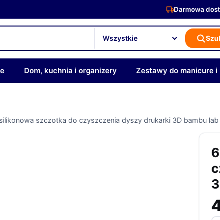
Darmowa dost
Szu
ze
Dom, kuchnia i organizery
Zestawy do manicure i
silikonowa szczotka do czyszczenia dyszy drukarki 3D bambu lab
6
c
3