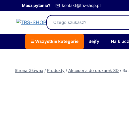
Przejdź
Masz pytania?
kontakt@trs-shop.pl
do
treści
☰ Wszystkie kategorie
Sejfy
Na kluc
Strona Główna
/
Produkty
/
Akcesoria do drukarek 3D
/
6x 