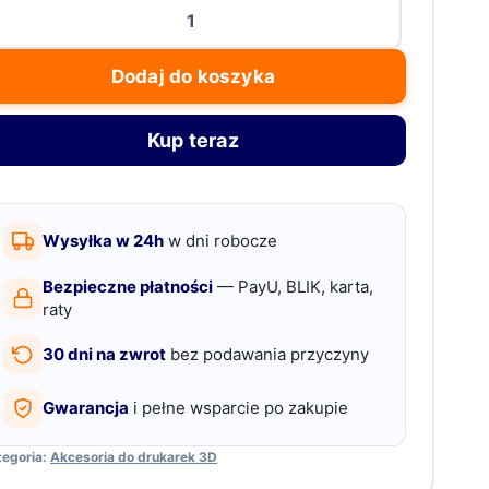
ość
x
likonowa
Dodaj do koszyka
zczotka
o
Kup teraz
zyszczenia
yszy
ukarki
Wysyłka w 24h
w dni robocze
D
ambu
Bezpieczne płatności
— PayU, BLIK, karta,
b
raty
1P
30 dni na zwrot
bez podawania przyczyny
1S
Gwarancja
i pełne wsparcie po zakupie
tegoria:
Akcesoria do drukarek 3D