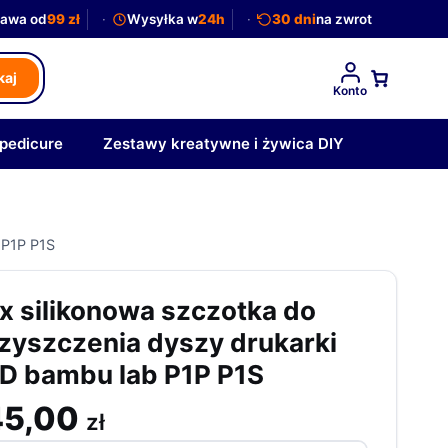
awa od
99 zł
Wysyłka w
24h
30 dni
na zwrot
kaj
Konto
 pedicure
Zestawy kreatywne i żywica DIY
 P1P P1S
x silikonowa szczotka do
zyszczenia dyszy drukarki
D bambu lab P1P P1S
45,00
zł