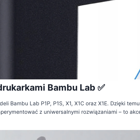
 drukarkami Bambu Lab ✅
eli Bambu Lab P1P, P1S, X1, X1C oraz X1E. Dzięki temu
ksperymentować z uniwersalnymi rozwiązaniami – to akce